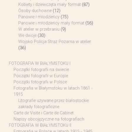
Kobiety i dziewczęta mały format
(87)
Osoby duchowne
(12)
Panowie i młodzieńcy
(75)
Panowie i młodzieńcy mały format
(56)
W atelier w przebraniu
(9)
We dwoje
(30)
Wojsko Policja Straż Pożarna w atelier
(36)
FOTOGRAFIA W BIAŁYMSTOKU I
Początki fotografii na świecie
Początki fotografii w Europie
Początki fotografii w Polsce
Fotografia w Białymstoku w latach 1861 -
1915
Litografie używane przez białostockie
zakłady fotograficzne
Carte de Visite i Carte de Cabinet
Napisy obcojęzyczne na fotografiach
FOTOGRAFIA W BIAŁYMSTOKU II
Fotografia w Polsce w latach 1915 - 1945