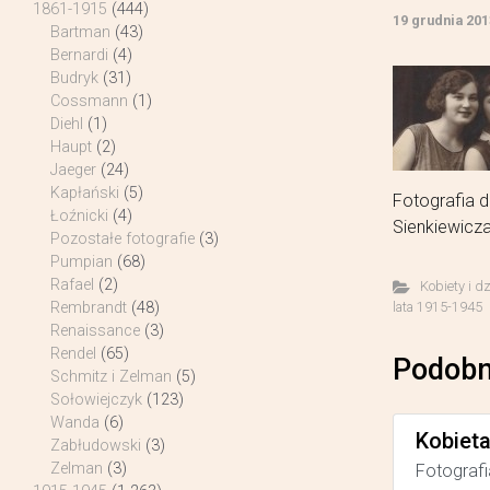
1861-1915
(444)
19 grudnia 201
Bartman
(43)
Bernardi
(4)
Budryk
(31)
Cossmann
(1)
Diehl
(1)
Haupt
(2)
Jaeger
(24)
Kapłański
(5)
Fotografia d
Łoźnicki
(4)
Sienkiewicza
Pozostałe fotografie
(3)
Pumpian
(68)
Rafael
(2)
Kobiety i d
lata 1915-1945
Rembrandt
(48)
Renaissance
(3)
Rendel
(65)
Podobn
Schmitz i Zelman
(5)
Sołowiejczyk
(123)
Wanda
(6)
Kobiet
Zabłudowski
(3)
Zelman
(3)
Fotografi