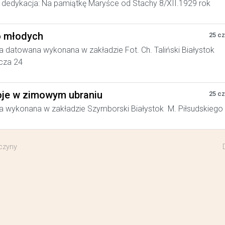
dedykacja: Na pamiątkę Maryśce od Stachy 8/XII.1929 rok
 młodych
25 c
a datowana wykonana w zakładzie Fot. Ch. Taliński Białystok
cza 24
je w zimowym ubraniu
25 c
a wykonana w zakładzie Szymborski Białystok M. Piłsudskiego
czyny