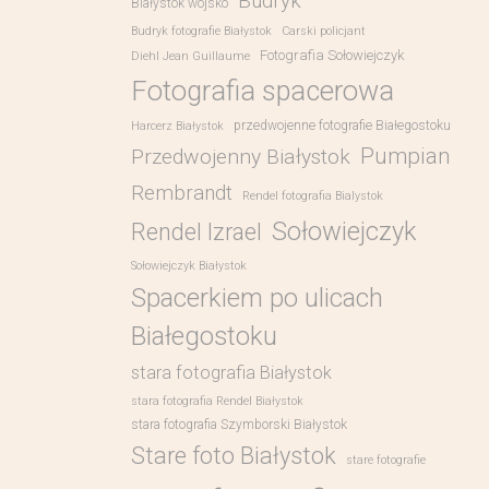
Budryk
Białystok wojsko
Budryk fotografie Białystok
Carski policjant
Fotografia Sołowiejczyk
Diehl Jean Guillaume
Fotografia spacerowa
przedwojenne fotografie Białegostoku
Harcerz Białystok
Pumpian
Przedwojenny Białystok
Rembrandt
Rendel fotografia Bialystok
Sołowiejczyk
Rendel Izrael
Sołowiejczyk Białystok
Spacerkiem po ulicach
Białegostoku
stara fotografia Białystok
stara fotografia Rendel Białystok
stara fotografia Szymborski Białystok
Stare foto Białystok
stare fotografie