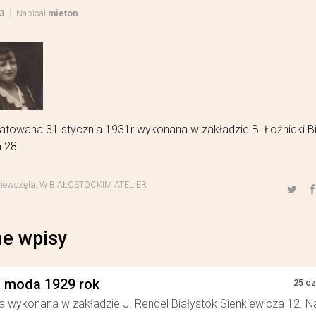
3
Napisał
mieton
atowana 31 stycznia 1931r wykonana w zakładzie B. Łoźnicki B
 28.
ziewczęta
,
W BIAŁOSTOCKIM ATELIER
e wpisy
a moda 1929 rok
25 c
a wykonana w zakładzie J. Rendel Białystok Sienkiewicza 12. N