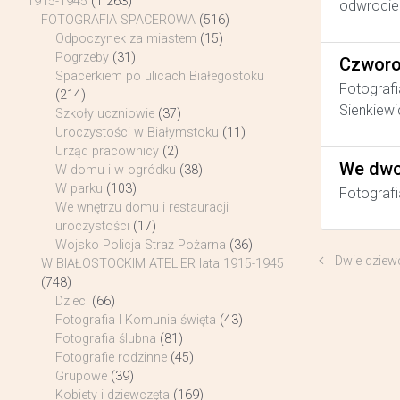
1915-1945
(1 263)
odwrocie 
FOTOGRAFIA SPACEROWA
(516)
Odpoczynek za miastem
(15)
Pogrzeby
(31)
Czworo
Spacerkiem po ulicach Białegostoku
Fotografi
(214)
Sienkiewi
Szkoły uczniowie
(37)
Uroczystości w Białymstoku
(11)
Urząd pracownicy
(2)
We dwo
W domu i w ogródku
(38)
W parku
(103)
Fotografi
We wnętrzu domu i restauracji
uroczystości
(17)
Wojsko Policja Straż Pożarna
(36)
Dwie dziew
W BIAŁOSTOCKIM ATELIER lata 1915-1945
(748)
Dzieci
(66)
Fotografia I Komunia święta
(43)
Fotografia ślubna
(81)
Fotografie rodzinne
(45)
Grupowe
(39)
Kobiety i dziewczęta
(169)