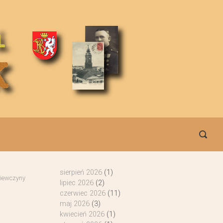
sierpień 2026
(1)
iewczyny
lipiec 2026
(2)
czerwiec 2026
(11)
maj 2026
(3)
kwiecień 2026
(1)