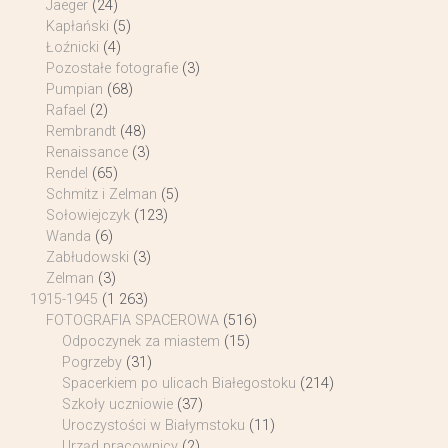
Jaeger
(24)
Kapłański
(5)
Łoźnicki
(4)
Pozostałe fotografie
(3)
Pumpian
(68)
Rafael
(2)
Rembrandt
(48)
Renaissance
(3)
Rendel
(65)
Schmitz i Zelman
(5)
Sołowiejczyk
(123)
Wanda
(6)
Zabłudowski
(3)
Zelman
(3)
1915-1945
(1 263)
FOTOGRAFIA SPACEROWA
(516)
Odpoczynek za miastem
(15)
Pogrzeby
(31)
Spacerkiem po ulicach Białegostoku
(214)
Szkoły uczniowie
(37)
Uroczystości w Białymstoku
(11)
Urząd pracownicy
(2)