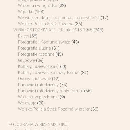
W domu i w ogródku
(38)
W parku
(103)
We wnętrzu domu i restauracji uroczystości
(17)
Wojsko Policja Straż Pożarna
(36)
W BIAŁOSTOCKIM ATELIER lata 1915-1945
(748)
Dzieci
(66)
Fotografia I Komunia święta
(43)
Fotografia ślubna
(81)
Fotografie rodzinne
(45)
Grupowe
(39)
Kobiety i dziewczęta
(169)
Kobiety i dziewczęta mały format
(87)
Osoby duchowne
(12)
Panowie i młodzieńcy
(75)
Panowie i młodzieńcy mały format
(56)
W atelier w przebraniu
(9)
We dwoje
(30)
Wojsko Policja Straż Pożarna w atelier
(36)
FOTOGRAFIA W BIAŁYMSTOKU I