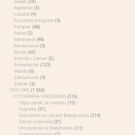
Jaeger
(24)
Kapłański
(5)
Łoźnicki
(4)
Pozostałe fotografie
(3)
Pumpian
(68)
Rafael
(2)
Rembrandt
(48)
Renaissance
(3)
Rendel
(65)
Schmitz i Zelman
(5)
Sołowiejczyk
(123)
Wanda
(6)
Zabłudowski
(3)
Zelman
(3)
1915-1945
(1 263)
FOTOGRAFIA SPACEROWA
(516)
Odpoczynek za miastem
(15)
Pogrzeby
(31)
Spacerkiem po ulicach Białegostoku
(214)
Szkoły uczniowie
(37)
Uroczystości w Białymstoku
(11)
Urząd pracownicy
(2)