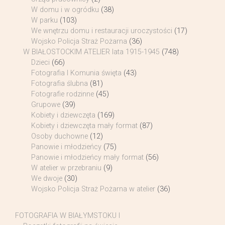
W domu i w ogródku
(38)
W parku
(103)
We wnętrzu domu i restauracji uroczystości
(17)
Wojsko Policja Straż Pożarna
(36)
W BIAŁOSTOCKIM ATELIER lata 1915-1945
(748)
Dzieci
(66)
Fotografia I Komunia święta
(43)
Fotografia ślubna
(81)
Fotografie rodzinne
(45)
Grupowe
(39)
Kobiety i dziewczęta
(169)
Kobiety i dziewczęta mały format
(87)
Osoby duchowne
(12)
Panowie i młodzieńcy
(75)
Panowie i młodzieńcy mały format
(56)
W atelier w przebraniu
(9)
We dwoje
(30)
Wojsko Policja Straż Pożarna w atelier
(36)
FOTOGRAFIA W BIAŁYMSTOKU I