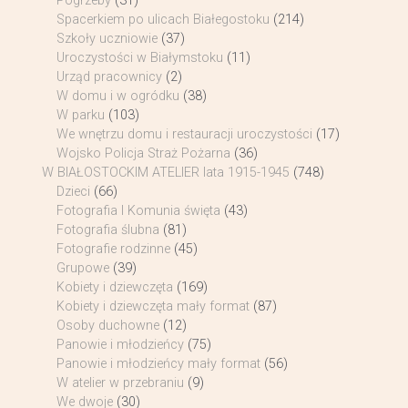
Pogrzeby
(31)
Spacerkiem po ulicach Białegostoku
(214)
Szkoły uczniowie
(37)
Uroczystości w Białymstoku
(11)
Urząd pracownicy
(2)
W domu i w ogródku
(38)
W parku
(103)
We wnętrzu domu i restauracji uroczystości
(17)
Wojsko Policja Straż Pożarna
(36)
W BIAŁOSTOCKIM ATELIER lata 1915-1945
(748)
Dzieci
(66)
Fotografia I Komunia święta
(43)
Fotografia ślubna
(81)
Fotografie rodzinne
(45)
Grupowe
(39)
Kobiety i dziewczęta
(169)
Kobiety i dziewczęta mały format
(87)
Osoby duchowne
(12)
Panowie i młodzieńcy
(75)
Panowie i młodzieńcy mały format
(56)
W atelier w przebraniu
(9)
We dwoje
(30)