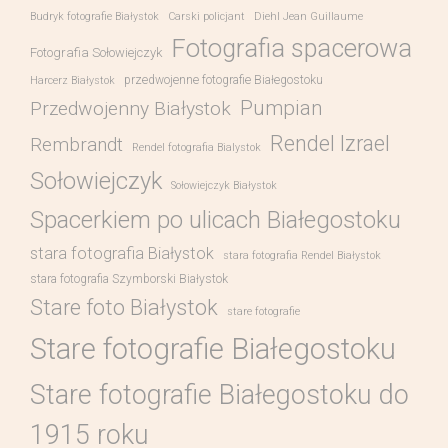
Budryk fotografie Białystok
Carski policjant
Diehl Jean Guillaume
Fotografia spacerowa
Fotografia Sołowiejczyk
przedwojenne fotografie Białegostoku
Harcerz Białystok
Pumpian
Przedwojenny Białystok
Rendel Izrael
Rembrandt
Rendel fotografia Bialystok
Sołowiejczyk
Sołowiejczyk Białystok
Spacerkiem po ulicach Białegostoku
stara fotografia Białystok
stara fotografia Rendel Białystok
stara fotografia Szymborski Białystok
Stare foto Białystok
stare fotografie
Stare fotografie Białegostoku
Stare fotografie Białegostoku do
1915 roku