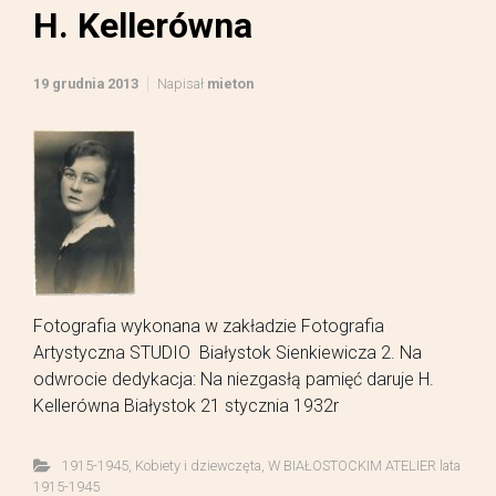
H. Kellerówna
19 grudnia 2013
Napisał
mieton
Fotografia wykonana w zakładzie Fotografia
Artystyczna STUDIO Białystok Sienkiewicza 2. Na
odwrocie dedykacja: Na niezgasłą pamięć daruje H.
Kellerówna Białystok 21 stycznia 1932r
1915-1945
,
Kobiety i dziewczęta
,
W BIAŁOSTOCKIM ATELIER lata
1915-1945