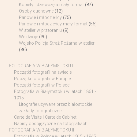
Kobiety i dziewczęta mały format
(87)
Osoby duchowne
(12)
Panowie i młodzieńcy
(75)
Panowie i młodzieńcy mały format
(56)
W atelier w przebraniu
(9)
We dwoje
(30)
Wojsko Policja Straż Pożarna w atelier
(36)
FOTOGRAFIA W BIAŁYMSTOKU I
Początki fotografii na świecie
Początki fotografii w Europie
Początki fotografii w Polsce
Fotografia w Białymstoku w latach 1861 -
1915
Litografie używane przez białostockie
zakłady fotograficzne
Carte de Visite i Carte de Cabinet
Napisy obcojęzyczne na fotografiach
FOTOGRAFIA W BIAŁYMSTOKU II
Fotografia w Polsce w latach 1915 - 1945