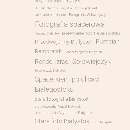
Budryk
Białystok wojsko
Budryk fotografie Białystok
Carski policjant
Fotografia Sołowiejczyk
Diehl Jean Guillaume
Fotografia spacerowa
przedwojenne fotografie Białegostoku
Harcerz Białystok
Pumpian
Przedwojenny Białystok
Rembrandt
Rendel fotografia Bialystok
Sołowiejczyk
Rendel Izrael
Sołowiejczyk Białystok
Spacerkiem po ulicach
Białegostoku
stara fotografia Białystok
stara fotografia Rendel Białystok
stara fotografia Szymborski Białystok
Stare foto Białystok
stare fotografie