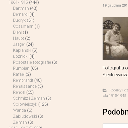
1861-1915
(444)
19 grudnia 201
Bartman
(43)
Bernardi
(4)
Budryk
(31)
Cossmann
(1)
Diehl
(1)
Haupt
(2)
Jaeger
(24)
Kapłański
(5)
Łoźnicki
(4)
Pozostałe fotografie
(3)
Fotografia o
Pumpian
(68)
Sienkiewicza
Rafael
(2)
Rembrandt
(48)
Renaissance
(3)
Kobiety i d
Rendel
(65)
lata 1915-1945
Schmitz i Zelman
(5)
Sołowiejczyk
(123)
Podobn
Wanda
(6)
Zabłudowski
(3)
Zelman
(3)