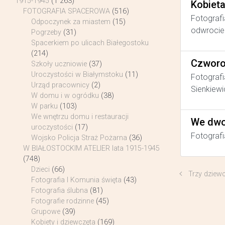
1915-1945
(1 263)
Kobiet
FOTOGRAFIA SPACEROWA
(516)
Fotografi
Odpoczynek za miastem
(15)
odwrocie 
Pogrzeby
(31)
Spacerkiem po ulicach Białegostoku
(214)
Czworo
Szkoły uczniowie
(37)
Uroczystości w Białymstoku
(11)
Fotografi
Urząd pracownicy
(2)
Sienkiewi
W domu i w ogródku
(38)
W parku
(103)
We wnętrzu domu i restauracji
We dwo
uroczystości
(17)
Fotografi
Wojsko Policja Straż Pożarna
(36)
W BIAŁOSTOCKIM ATELIER lata 1915-1945
(748)
Dzieci
(66)
Trzy dziew
Fotografia I Komunia święta
(43)
Fotografia ślubna
(81)
Fotografie rodzinne
(45)
Grupowe
(39)
Kobiety i dziewczęta
(169)