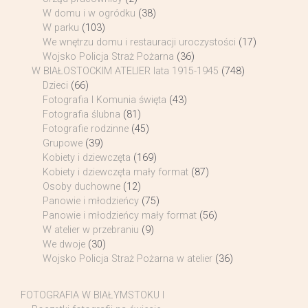
W domu i w ogródku
(38)
W parku
(103)
We wnętrzu domu i restauracji uroczystości
(17)
Wojsko Policja Straż Pożarna
(36)
W BIAŁOSTOCKIM ATELIER lata 1915-1945
(748)
Dzieci
(66)
Fotografia I Komunia święta
(43)
Fotografia ślubna
(81)
Fotografie rodzinne
(45)
Grupowe
(39)
Kobiety i dziewczęta
(169)
Kobiety i dziewczęta mały format
(87)
Osoby duchowne
(12)
Panowie i młodzieńcy
(75)
Panowie i młodzieńcy mały format
(56)
W atelier w przebraniu
(9)
We dwoje
(30)
Wojsko Policja Straż Pożarna w atelier
(36)
FOTOGRAFIA W BIAŁYMSTOKU I