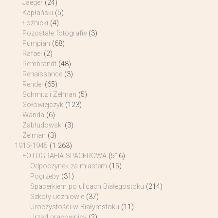
Jaeger
(24)
Kapłański
(5)
Łoźnicki
(4)
Pozostałe fotografie
(3)
Pumpian
(68)
Rafael
(2)
Rembrandt
(48)
Renaissance
(3)
Rendel
(65)
Schmitz i Zelman
(5)
Sołowiejczyk
(123)
Wanda
(6)
Zabłudowski
(3)
Zelman
(3)
1915-1945
(1 263)
FOTOGRAFIA SPACEROWA
(516)
Odpoczynek za miastem
(15)
Pogrzeby
(31)
Spacerkiem po ulicach Białegostoku
(214)
Szkoły uczniowie
(37)
Uroczystości w Białymstoku
(11)
Urząd pracownicy
(2)