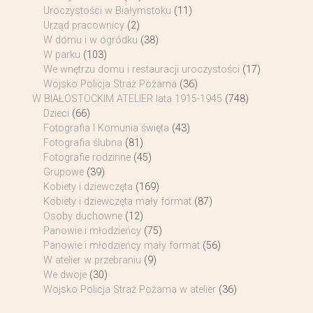
Uroczystości w Białymstoku
(11)
Urząd pracownicy
(2)
W domu i w ogródku
(38)
W parku
(103)
We wnętrzu domu i restauracji uroczystości
(17)
Wojsko Policja Straż Pożarna
(36)
W BIAŁOSTOCKIM ATELIER lata 1915-1945
(748)
Dzieci
(66)
Fotografia I Komunia święta
(43)
Fotografia ślubna
(81)
Fotografie rodzinne
(45)
Grupowe
(39)
Kobiety i dziewczęta
(169)
Kobiety i dziewczęta mały format
(87)
Osoby duchowne
(12)
Panowie i młodzieńcy
(75)
Panowie i młodzieńcy mały format
(56)
W atelier w przebraniu
(9)
We dwoje
(30)
Wojsko Policja Straż Pożarna w atelier
(36)