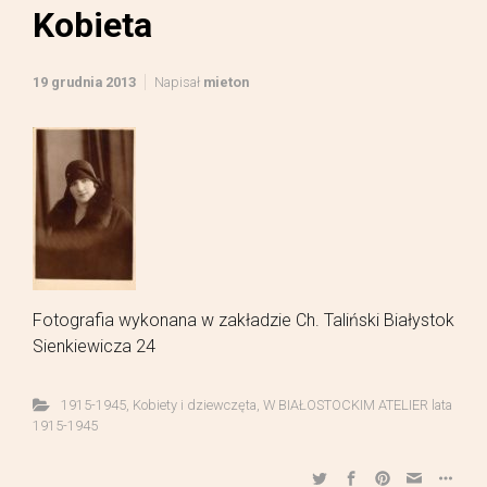
Kobieta
19 grudnia 2013
Napisał
mieton
Fotografia wykonana w zakładzie Ch. Taliński Białystok
Sienkiewicza 24
1915-1945
,
Kobiety i dziewczęta
,
W BIAŁOSTOCKIM ATELIER lata
1915-1945