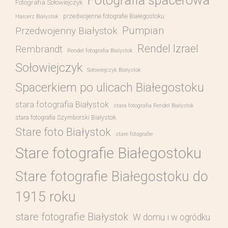
Fotografia spacerowa
Fotografia Sołowiejczyk
przedwojenne fotografie Białegostoku
Harcerz Białystok
Pumpian
Przedwojenny Białystok
Rendel Izrael
Rembrandt
Rendel fotografia Bialystok
Sołowiejczyk
Sołowiejczyk Białystok
Spacerkiem po ulicach Białegostoku
stara fotografia Białystok
stara fotografia Rendel Białystok
stara fotografia Szymborski Białystok
Stare foto Białystok
stare fotografie
Stare fotografie Białegostoku
Stare fotografie Białegostoku do
1915 roku
stare fotografie Białystok
W domu i w ogródku