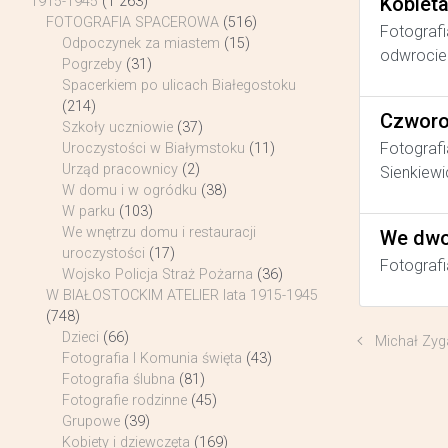
Kobiet
1915-1945
(1 263)
FOTOGRAFIA SPACEROWA
(516)
Fotografi
Odpoczynek za miastem
(15)
odwrocie 
Pogrzeby
(31)
Spacerkiem po ulicach Białegostoku
(214)
Czworo
Szkoły uczniowie
(37)
Fotografi
Uroczystości w Białymstoku
(11)
Urząd pracownicy
(2)
Sienkiewi
W domu i w ogródku
(38)
W parku
(103)
We wnętrzu domu i restauracji
We dwo
uroczystości
(17)
Fotografi
Wojsko Policja Straż Pożarna
(36)
W BIAŁOSTOCKIM ATELIER lata 1915-1945
(748)
Dzieci
(66)
Michał Zyg
Fotografia I Komunia święta
(43)
Fotografia ślubna
(81)
Fotografie rodzinne
(45)
Grupowe
(39)
Kobiety i dziewczęta
(169)