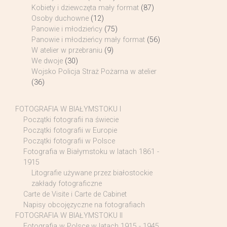
Kobiety i dziewczęta mały format
(87)
Osoby duchowne
(12)
Panowie i młodzieńcy
(75)
Panowie i młodzieńcy mały format
(56)
W atelier w przebraniu
(9)
We dwoje
(30)
Wojsko Policja Straż Pożarna w atelier
(36)
FOTOGRAFIA W BIAŁYMSTOKU I
Początki fotografii na świecie
Początki fotografii w Europie
Początki fotografii w Polsce
Fotografia w Białymstoku w latach 1861 -
1915
Litografie używane przez białostockie
zakłady fotograficzne
Carte de Visite i Carte de Cabinet
Napisy obcojęzyczne na fotografiach
FOTOGRAFIA W BIAŁYMSTOKU II
Fotografia w Polsce w latach 1915 - 1945