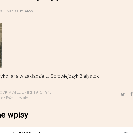
3
Napisał
mieton
ykonana w zakładzie J. Sołowiejczyk Białystok
OCKIM ATELIER lata 1915-1945
,
raż Pożarna w atelier
e wpisy