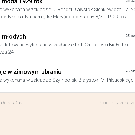
a moda 1929 rok
25 c
a wykonana w zakładzie J. Rendel Białystok Sienkiewicza 12. N
dedykacja: Na pamiątkę Maryśce od Stachy 8/XII.1929 rok
 młodych
25 c
a datowana wykonana w zakładzie Fot. Ch. Taliński Białystok
cza 24
je w zimowym ubraniu
25 c
a wykonana w zakładzie Szymborski Białystok M. Piłsudskiego
ajło strażak
Policjant z żoną zd