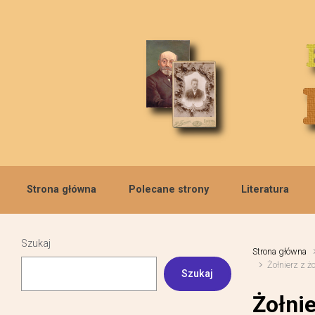
Skip to main content
Strona główna
Polecane strony
Literatura
Szukaj
Strona główna
Żołnierz z ż
Szukaj
Żołnie