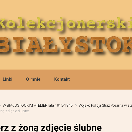
Linki
O mnie
Kontakt
W BIAŁOSTOCKIM ATELIER lata 1915-1945
Wojsko Policja Straż Pożarna w ate
oną zdjęcie ślubne
rz z żoną zdjęcie ślubne