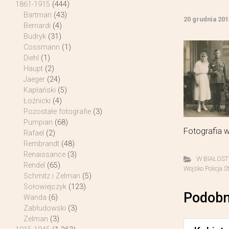
1861-1915
(444)
Bartman
(43)
20 grudnia 201
Bernardi
(4)
Budryk
(31)
Cossmann
(1)
Diehl
(1)
Haupt
(2)
Jaeger
(24)
Kapłański
(5)
Łoźnicki
(4)
Pozostałe fotografie
(3)
Pumpian
(68)
Fotografia w
Rafael
(2)
Rembrandt
(48)
Renaissance
(3)
W BIAŁOST
Rendel
(65)
Wojsko Policja St
Schmitz i Zelman
(5)
Sołowiejczyk
(123)
Podobn
Wanda
(6)
Zabłudowski
(3)
Zelman
(3)