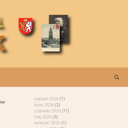
sierpień 2026
(1)
lier
lipiec 2026
(2)
czerwiec 2026
(11)
maj 2026
(3)
kwiecień 2026
(1)