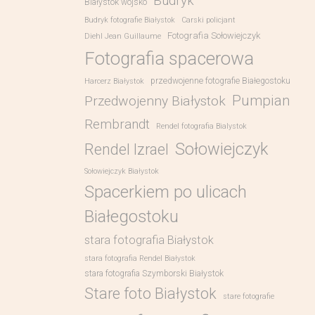
Budryk
Białystok wojsko
Budryk fotografie Białystok
Carski policjant
Fotografia Sołowiejczyk
Diehl Jean Guillaume
Fotografia spacerowa
przedwojenne fotografie Białegostoku
Harcerz Białystok
Pumpian
Przedwojenny Białystok
Rembrandt
Rendel fotografia Bialystok
Sołowiejczyk
Rendel Izrael
Sołowiejczyk Białystok
Spacerkiem po ulicach
Białegostoku
stara fotografia Białystok
stara fotografia Rendel Białystok
stara fotografia Szymborski Białystok
Stare foto Białystok
stare fotografie