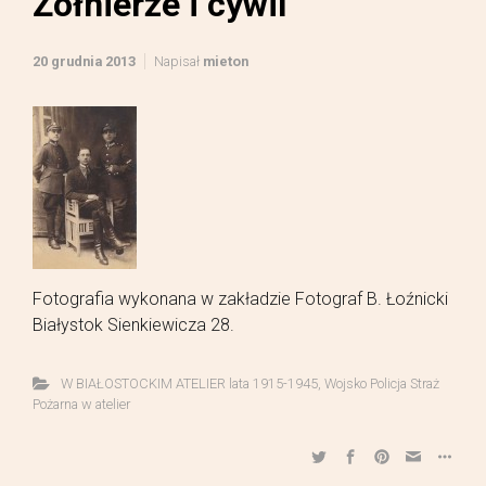
Żołnierze i cywil
20 grudnia 2013
Napisał
mieton
Fotografia wykonana w zakładzie Fotograf B. Łoźnicki
Białystok Sienkiewicza 28.
W BIAŁOSTOCKIM ATELIER lata 1915-1945
,
Wojsko Policja Straż
Pożarna w atelier