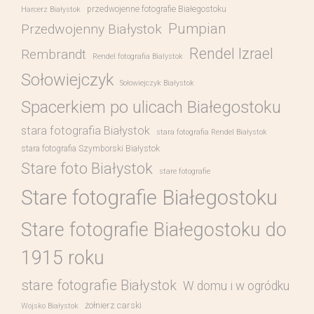
przedwojenne fotografie Białegostoku
Harcerz Białystok
Pumpian
Przedwojenny Białystok
Rendel Izrael
Rembrandt
Rendel fotografia Bialystok
Sołowiejczyk
Sołowiejczyk Białystok
Spacerkiem po ulicach Białegostoku
stara fotografia Białystok
stara fotografia Rendel Białystok
stara fotografia Szymborski Białystok
Stare foto Białystok
stare fotografie
Stare fotografie Białegostoku
Stare fotografie Białegostoku do
1915 roku
stare fotografie Białystok
W domu i w ogródku
żołnierz carski
Wojsko Białystok