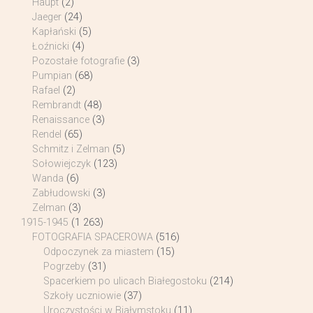
Haupt
(2)
Jaeger
(24)
Kapłański
(5)
Łoźnicki
(4)
Pozostałe fotografie
(3)
Pumpian
(68)
Rafael
(2)
Rembrandt
(48)
Renaissance
(3)
Rendel
(65)
Schmitz i Zelman
(5)
Sołowiejczyk
(123)
Wanda
(6)
Zabłudowski
(3)
Zelman
(3)
1915-1945
(1 263)
FOTOGRAFIA SPACEROWA
(516)
Odpoczynek za miastem
(15)
Pogrzeby
(31)
Spacerkiem po ulicach Białegostoku
(214)
Szkoły uczniowie
(37)
Uroczystości w Białymstoku
(11)