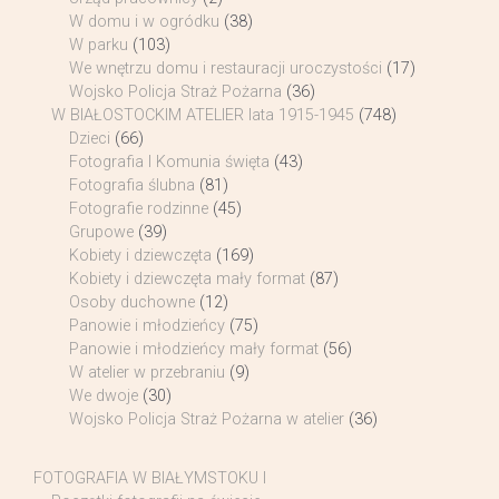
W domu i w ogródku
(38)
W parku
(103)
We wnętrzu domu i restauracji uroczystości
(17)
Wojsko Policja Straż Pożarna
(36)
W BIAŁOSTOCKIM ATELIER lata 1915-1945
(748)
Dzieci
(66)
Fotografia I Komunia święta
(43)
Fotografia ślubna
(81)
Fotografie rodzinne
(45)
Grupowe
(39)
Kobiety i dziewczęta
(169)
Kobiety i dziewczęta mały format
(87)
Osoby duchowne
(12)
Panowie i młodzieńcy
(75)
Panowie i młodzieńcy mały format
(56)
W atelier w przebraniu
(9)
We dwoje
(30)
Wojsko Policja Straż Pożarna w atelier
(36)
FOTOGRAFIA W BIAŁYMSTOKU I