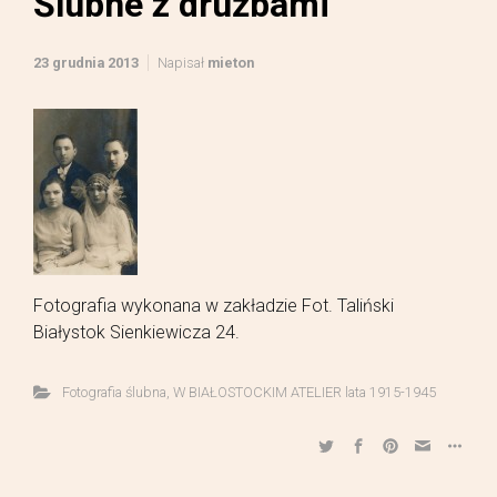
Ślubne z drużbami
23 grudnia 2013
Napisał
mieton
Fotografia wykonana w zakładzie Fot. Taliński
Białystok Sienkiewicza 24.
Fotografia ślubna
,
W BIAŁOSTOCKIM ATELIER lata 1915-1945