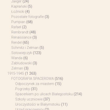
Jaeger
(24)
Kapłański
(5)
Łoźnicki
(4)
Pozostałe fotografie
(3)
Pumpian
(68)
Rafael
(2)
Rembrandt
(48)
Renaissance
(3)
Rendel
(65)
Schmitz i Zelman
(5)
Sołowiejczyk
(123)
Wanda
(6)
Zabłudowski
(3)
Zelman
(3)
1915-1945
(1 263)
FOTOGRAFIA SPACEROWA
(516)
Odpoczynek za miastem
(15)
Pogrzeby
(31)
Spacerkiem po ulicach Białegostoku
(214)
Szkoły uczniowie
(37)
Uroczystości w Białymstoku
(11)
Urząd pracownicy
(2)