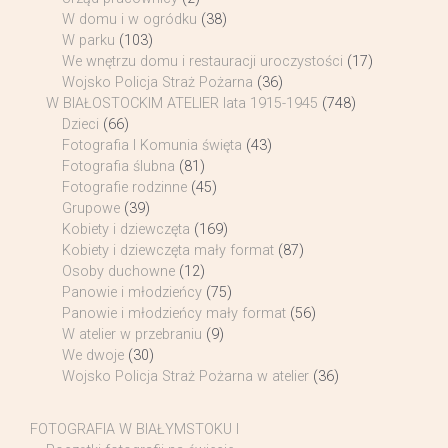
W domu i w ogródku
(38)
W parku
(103)
We wnętrzu domu i restauracji uroczystości
(17)
Wojsko Policja Straż Pożarna
(36)
W BIAŁOSTOCKIM ATELIER lata 1915-1945
(748)
Dzieci
(66)
Fotografia I Komunia święta
(43)
Fotografia ślubna
(81)
Fotografie rodzinne
(45)
Grupowe
(39)
Kobiety i dziewczęta
(169)
Kobiety i dziewczęta mały format
(87)
Osoby duchowne
(12)
Panowie i młodzieńcy
(75)
Panowie i młodzieńcy mały format
(56)
W atelier w przebraniu
(9)
We dwoje
(30)
Wojsko Policja Straż Pożarna w atelier
(36)
FOTOGRAFIA W BIAŁYMSTOKU I