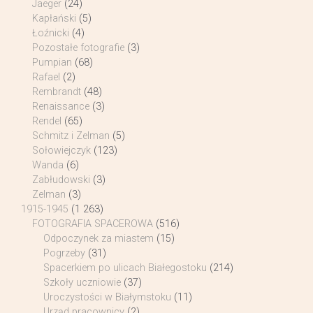
Jaeger
(24)
Kapłański
(5)
Łoźnicki
(4)
Pozostałe fotografie
(3)
Pumpian
(68)
Rafael
(2)
Rembrandt
(48)
Renaissance
(3)
Rendel
(65)
Schmitz i Zelman
(5)
Sołowiejczyk
(123)
Wanda
(6)
Zabłudowski
(3)
Zelman
(3)
1915-1945
(1 263)
FOTOGRAFIA SPACEROWA
(516)
Odpoczynek za miastem
(15)
Pogrzeby
(31)
Spacerkiem po ulicach Białegostoku
(214)
Szkoły uczniowie
(37)
Uroczystości w Białymstoku
(11)
Urząd pracownicy
(2)