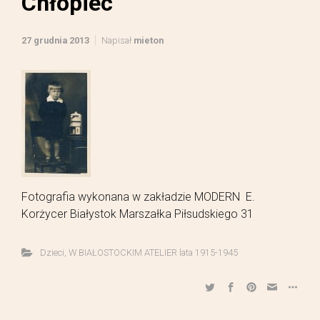
Chłopiec
27 grudnia 2013
Napisał
mieton
Fotografia wykonana w zakładzie MODERN E.
Korżycer Białystok Marszałka Piłsudskiego 31
Dzieci
,
W BIAŁOSTOCKIM ATELIER lata 1915-1945