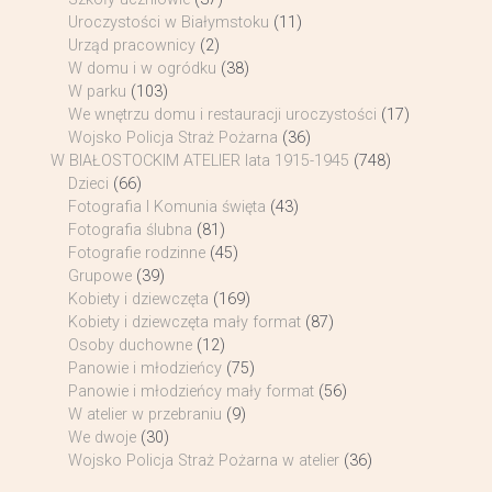
Uroczystości w Białymstoku
(11)
Urząd pracownicy
(2)
W domu i w ogródku
(38)
W parku
(103)
We wnętrzu domu i restauracji uroczystości
(17)
Wojsko Policja Straż Pożarna
(36)
W BIAŁOSTOCKIM ATELIER lata 1915-1945
(748)
Dzieci
(66)
Fotografia I Komunia święta
(43)
Fotografia ślubna
(81)
Fotografie rodzinne
(45)
Grupowe
(39)
Kobiety i dziewczęta
(169)
Kobiety i dziewczęta mały format
(87)
Osoby duchowne
(12)
Panowie i młodzieńcy
(75)
Panowie i młodzieńcy mały format
(56)
W atelier w przebraniu
(9)
We dwoje
(30)
Wojsko Policja Straż Pożarna w atelier
(36)