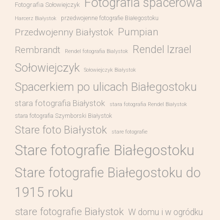
Fotografia spacerowa
Fotografia Sołowiejczyk
przedwojenne fotografie Białegostoku
Harcerz Białystok
Pumpian
Przedwojenny Białystok
Rendel Izrael
Rembrandt
Rendel fotografia Bialystok
Sołowiejczyk
Sołowiejczyk Białystok
Spacerkiem po ulicach Białegostoku
stara fotografia Białystok
stara fotografia Rendel Białystok
stara fotografia Szymborski Białystok
Stare foto Białystok
stare fotografie
Stare fotografie Białegostoku
Stare fotografie Białegostoku do
1915 roku
stare fotografie Białystok
W domu i w ogródku