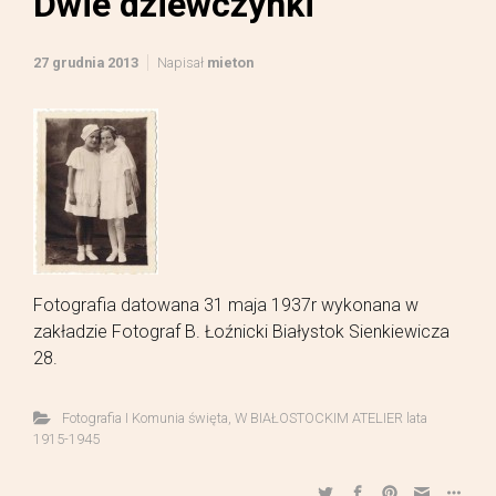
Dwie dziewczynki
27 grudnia 2013
Napisał
mieton
Fotografia datowana 31 maja 1937r wykonana w
zakładzie Fotograf B. Łoźnicki Białystok Sienkiewicza
28.
Fotografia I Komunia święta
,
W BIAŁOSTOCKIM ATELIER lata
1915-1945