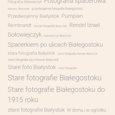
Fotografia spacerowa
Fotografia Sołowiejczyk
przedwojenne fotografie Białegostoku
Harcerz Białystok
Pumpian
Przedwojenny Białystok
Rendel Izrael
Rembrandt
Rendel fotografia Bialystok
Sołowiejczyk
Sołowiejczyk Białystok
Spacerkiem po ulicach Białegostoku
stara fotografia Białystok
stara fotografia Rendel Białystok
stara fotografia Szymborski Białystok
Stare foto Białystok
stare fotografie
Stare fotografie Białegostoku
Stare fotografie Białegostoku do
1915 roku
stare fotografie Białystok
W domu i w ogródku