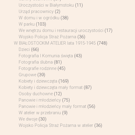
Uroczystości w Białymstoku
(11)
Urząd pracownicy
(2)
W domu i w ogródku
(38)
W parku
(103)
We wnętrzu domu i restauracji uroczystości
(17)
Wojsko Policja Straż Pożarna
(36)
W BIAŁOSTOCKIM ATELIER lata 1915-1945
(748)
Dzieci
(66)
Fotografia I Komunia święta
(43)
Fotografia ślubna
(81)
Fotografie rodzinne
(45)
Grupowe
(39)
Kobiety i dziewczęta
(169)
Kobiety i dziewczęta mały format
(87)
Osoby duchowne
(12)
Panowie i młodzieńcy
(75)
Panowie i młodzieńcy mały format
(56)
W atelier w przebraniu
(9)
We dwoje
(30)
Wojsko Policja Straż Pożarna w atelier
(36)