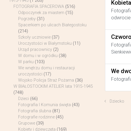
1915-1945
(1 263)
Kobiet
FOTOGRAFIA SPACEROWA
(516)
Fotografi
Odpoczynek za miastem
(15)
odwrocie 
Pogrzeby
(31)
Spacerkiem po ulicach Białegostoku
(214)
Czworo
Szkoły uczniowie
(37)
Uroczystości w Białymstoku
(11)
Fotografi
Urząd pracownicy
(2)
Sienkiewi
W domu i w ogródku
(38)
W parku
(103)
We wnętrzu domu i restauracji
We dwo
uroczystości
(17)
Fotografi
Wojsko Policja Straż Pożarna
(36)
W BIAŁOSTOCKIM ATELIER lata 1915-1945
(748)
Dzieci
(66)
Dziecko
Fotografia I Komunia święta
(43)
Fotografia ślubna
(81)
Fotografie rodzinne
(45)
Grupowe
(39)
Kobiety i dziewczęta
(169)