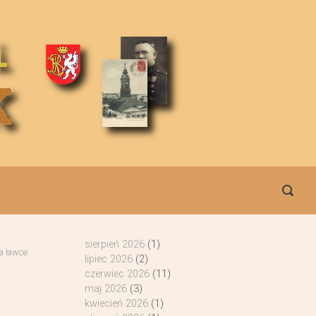
sierpień 2026
(1)
a ławce
lipiec 2026
(2)
czerwiec 2026
(11)
maj 2026
(3)
kwiecień 2026
(1)