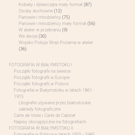
Kobiety i dziewczęta mały format
(87)
Osoby duchowne
(12)
Panowie i młodzieńcy
(75)
Panowie i młodzieńcy mały format
(56)
W atelier w przebraniu
(9)
We dwoje
(30)
Wojsko Policja Straż Pożarna w atelier
(36)
FOTOGRAFIA W BIAŁYMSTOKU I
Początki fotografii na świecie
Początki fotografii w Europie
Początki fotografii w Polsce
Fotografia w Białymstoku w latach 1861 -
1915
Litografie używane przez białostockie
zakłady fotograficzne
Carte de Visite i Carte de Cabinet
Napisy obcojęzyczne na fotografiach
FOTOGRAFIA W BIAŁYMSTOKU II
Fotografia w Polsce w latach 1915 - 1945