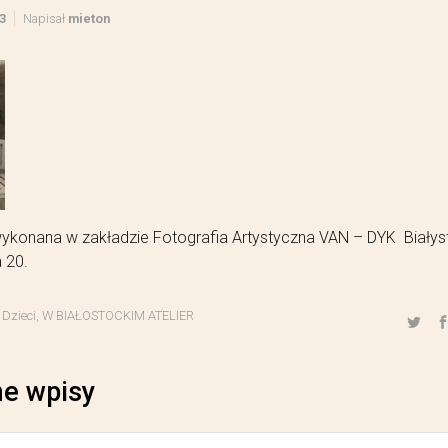
3
Napisał
mieton
wykonana w zakładzie Fotografia Artystyczna VAN – DYK Białys
 20.
,
Dzieci
,
W BIAŁOSTOCKIM ATELIER
e wpisy