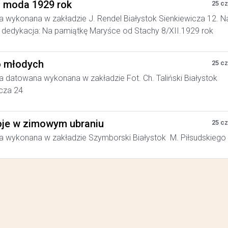
a moda 1929 rok
25 c
a wykonana w zakładzie J. Rendel Białystok Sienkiewicza 12. N
dedykacja: Na pamiątkę Maryśce od Stachy 8/XII.1929 rok
 młodych
25 c
a datowana wykonana w zakładzie Fot. Ch. Taliński Białystok
cza 24
je w zimowym ubraniu
25 c
a wykonana w zakładzie Szymborski Białystok M. Piłsudskiego