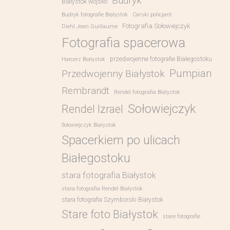
Budryk
Białystok wojsko
Budryk fotografie Białystok
Carski policjant
Fotografia Sołowiejczyk
Diehl Jean Guillaume
Fotografia spacerowa
przedwojenne fotografie Białegostoku
Harcerz Białystok
Pumpian
Przedwojenny Białystok
Rembrandt
Rendel fotografia Bialystok
Sołowiejczyk
Rendel Izrael
Sołowiejczyk Białystok
Spacerkiem po ulicach
Białegostoku
stara fotografia Białystok
stara fotografia Rendel Białystok
stara fotografia Szymborski Białystok
Stare foto Białystok
stare fotografie