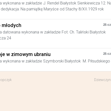
a wykonana w zakładzie J. Rendel Białystok Sienkiewicza 12. N
dedykacja: Na pamiątkę Maryśce od Stachy 8/XII.1929 rok
 młodych
25 c
a datowana wykonana w zakładzie Fot. Ch. Taliński Białystok
cza 24
je w zimowym ubraniu
25 c
a wykonana w zakładzie Szymborski Białystok M. Piłsudskiego
łopczyk
Dziewczynk