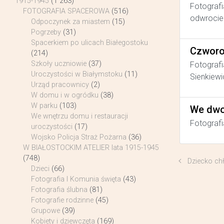
1915-1945
(1 263)
Fotografi
FOTOGRAFIA SPACEROWA
(516)
odwrocie 
Odpoczynek za miastem
(15)
Pogrzeby
(31)
Spacerkiem po ulicach Białegostoku
Czworo
(214)
Szkoły uczniowie
(37)
Fotografi
Uroczystości w Białymstoku
(11)
Sienkiewi
Urząd pracownicy
(2)
W domu i w ogródku
(38)
W parku
(103)
We dwo
We wnętrzu domu i restauracji
Fotografi
uroczystości
(17)
Wojsko Policja Straż Pożarna
(36)
W BIAŁOSTOCKIM ATELIER lata 1915-1945
(748)
Dziecko ch
Dzieci
(66)
Fotografia I Komunia święta
(43)
Fotografia ślubna
(81)
Fotografie rodzinne
(45)
Grupowe
(39)
Kobiety i dziewczęta
(169)