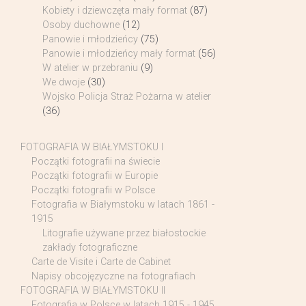
Kobiety i dziewczęta mały format
(87)
Osoby duchowne
(12)
Panowie i młodzieńcy
(75)
Panowie i młodzieńcy mały format
(56)
W atelier w przebraniu
(9)
We dwoje
(30)
Wojsko Policja Straż Pożarna w atelier
(36)
FOTOGRAFIA W BIAŁYMSTOKU I
Początki fotografii na świecie
Początki fotografii w Europie
Początki fotografii w Polsce
Fotografia w Białymstoku w latach 1861 -
1915
Litografie używane przez białostockie
zakłady fotograficzne
Carte de Visite i Carte de Cabinet
Napisy obcojęzyczne na fotografiach
FOTOGRAFIA W BIAŁYMSTOKU II
Fotografia w Polsce w latach 1915 - 1945