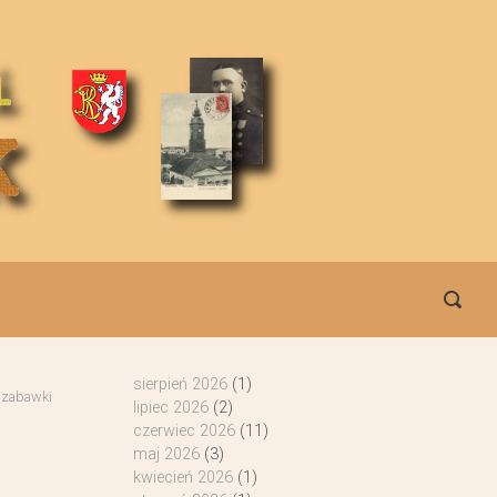
sierpień 2026
(1)
 zabawki
lipiec 2026
(2)
czerwiec 2026
(11)
maj 2026
(3)
kwiecień 2026
(1)