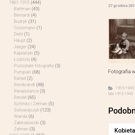
1861-1915
(444)
27 grudnia 201
Bartman
(43)
Bernardi
(4)
Budryk
(31)
Cossmann
(1)
Diehl
(1)
Haupt
(2)
Jaeger
(24)
Kapłański
(5)
Łoźnicki
(4)
Pozostałe fotografie
(3)
Fotografia w
Pumpian
(68)
Rafael
(2)
Rembrandt
(48)
1915-1945
Renaissance
(3)
lata 1915-1945
Rendel
(65)
Schmitz i Zelman
(5)
Podobn
Sołowiejczyk
(123)
Wanda
(6)
Zabłudowski
(3)
Zelman
(3)
Kobiet