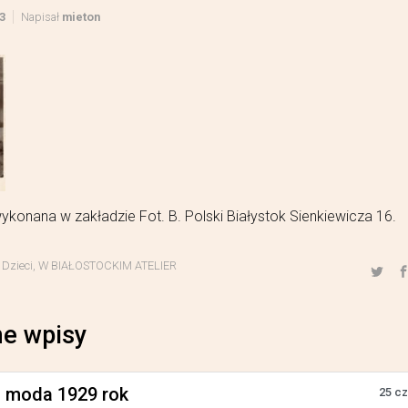
3
Napisał
mieton
ykonana w zakładzie Fot. B. Polski Białystok Sienkiewicza 16.
,
Dzieci
,
W BIAŁOSTOCKIM ATELIER
e wpisy
a moda 1929 rok
25 c