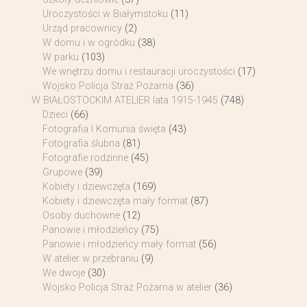
Uroczystości w Białymstoku
(11)
Urząd pracownicy
(2)
W domu i w ogródku
(38)
W parku
(103)
We wnętrzu domu i restauracji uroczystości
(17)
Wojsko Policja Straż Pożarna
(36)
W BIAŁOSTOCKIM ATELIER lata 1915-1945
(748)
Dzieci
(66)
Fotografia I Komunia święta
(43)
Fotografia ślubna
(81)
Fotografie rodzinne
(45)
Grupowe
(39)
Kobiety i dziewczęta
(169)
Kobiety i dziewczęta mały format
(87)
Osoby duchowne
(12)
Panowie i młodzieńcy
(75)
Panowie i młodzieńcy mały format
(56)
W atelier w przebraniu
(9)
We dwoje
(30)
Wojsko Policja Straż Pożarna w atelier
(36)