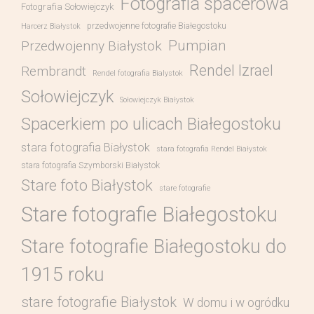
Fotografia spacerowa
Fotografia Sołowiejczyk
przedwojenne fotografie Białegostoku
Harcerz Białystok
Pumpian
Przedwojenny Białystok
Rendel Izrael
Rembrandt
Rendel fotografia Bialystok
Sołowiejczyk
Sołowiejczyk Białystok
Spacerkiem po ulicach Białegostoku
stara fotografia Białystok
stara fotografia Rendel Białystok
stara fotografia Szymborski Białystok
Stare foto Białystok
stare fotografie
Stare fotografie Białegostoku
Stare fotografie Białegostoku do
1915 roku
stare fotografie Białystok
W domu i w ogródku