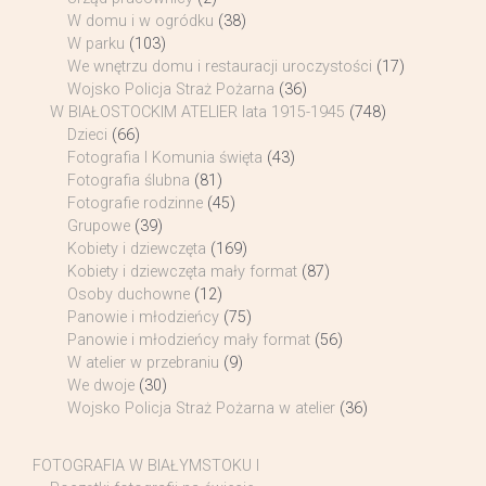
W domu i w ogródku
(38)
W parku
(103)
We wnętrzu domu i restauracji uroczystości
(17)
Wojsko Policja Straż Pożarna
(36)
W BIAŁOSTOCKIM ATELIER lata 1915-1945
(748)
Dzieci
(66)
Fotografia I Komunia święta
(43)
Fotografia ślubna
(81)
Fotografie rodzinne
(45)
Grupowe
(39)
Kobiety i dziewczęta
(169)
Kobiety i dziewczęta mały format
(87)
Osoby duchowne
(12)
Panowie i młodzieńcy
(75)
Panowie i młodzieńcy mały format
(56)
W atelier w przebraniu
(9)
We dwoje
(30)
Wojsko Policja Straż Pożarna w atelier
(36)
FOTOGRAFIA W BIAŁYMSTOKU I