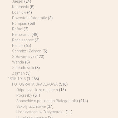
Jaeger
(24)
Kapłański
(5)
Łoźnicki
(4)
Pozostałe fotografie
(3)
Pumpian
(68)
Rafael
(2)
Rembrandt
(48)
Renaissance
(3)
Rendel
(65)
Schmitz i Zelman
(5)
Sołowiejczyk
(123)
Wanda
(6)
Zabłudowski
(3)
Zelman
(3)
1915-1945
(1 263)
FOTOGRAFIA SPACEROWA
(516)
Odpoczynek za miastem
(15)
Pogrzeby
(31)
Spacerkiem po ulicach Białegostoku
(214)
Szkoły uczniowie
(37)
Uroczystości w Białymstoku
(11)
Urząd pracownicy
(2)