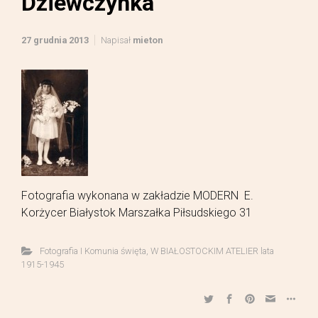
Dziewczynka
27 grudnia 2013
Napisał
mieton
Fotografia wykonana w zakładzie MODERN E.
Korżycer Białystok Marszałka Piłsudskiego 31
Fotografia I Komunia święta
,
W BIAŁOSTOCKIM ATELIER lata
1915-1945