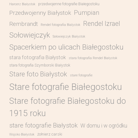
przedwojenne fotografie Białegostoku
Harcerz Białystok
Pumpian
Przedwojenny Białystok
Rendel Izrael
Rembrandt
Rendel fotografia Bialystok
Sołowiejczyk
Sołowiejczyk Białystok
Spacerkiem po ulicach Białegostoku
stara fotografia Białystok
stara fotografia Rendel Białystok
stara fotografia Szymborski Białystok
Stare foto Białystok
stare fotografie
Stare fotografie Białegostoku
Stare fotografie Białegostoku do
1915 roku
stare fotografie Białystok
W domu i w ogródku
żołnierz carski
Wojsko Białystok