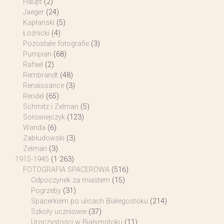
Haupt
(2)
Jaeger
(24)
Kapłański
(5)
Łoźnicki
(4)
Pozostałe fotografie
(3)
Pumpian
(68)
Rafael
(2)
Rembrandt
(48)
Renaissance
(3)
Rendel
(65)
Schmitz i Zelman
(5)
Sołowiejczyk
(123)
Wanda
(6)
Zabłudowski
(3)
Zelman
(3)
1915-1945
(1 263)
FOTOGRAFIA SPACEROWA
(516)
Odpoczynek za miastem
(15)
Pogrzeby
(31)
Spacerkiem po ulicach Białegostoku
(214)
Szkoły uczniowie
(37)
Uroczystości w Białymstoku
(11)