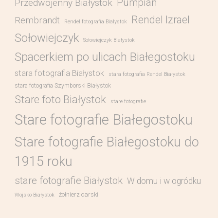
Pumpian
Przedwojenny Białystok
Rendel Izrael
Rembrandt
Rendel fotografia Bialystok
Sołowiejczyk
Sołowiejczyk Białystok
Spacerkiem po ulicach Białegostoku
stara fotografia Białystok
stara fotografia Rendel Białystok
stara fotografia Szymborski Białystok
Stare foto Białystok
stare fotografie
Stare fotografie Białegostoku
Stare fotografie Białegostoku do
1915 roku
stare fotografie Białystok
W domu i w ogródku
żołnierz carski
Wojsko Białystok