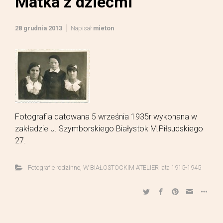
Matka z dziećmi
28 grudnia 2013
Napisał
mieton
Fotografia datowana 5 września 1935r wykonana w
zakładzie J. Szymborskiego Białystok M.Piłsudskiego
27.
Fotografie rodzinne
,
W BIAŁOSTOCKIM ATELIER lata 1915-1945