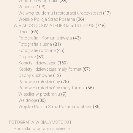
W domu i w ogródku
(38)
W parku
(103)
We wnętrzu domu i restauracji uroczystości
(17)
Wojsko Policja Straż Pożarna
(36)
W BIAŁOSTOCKIM ATELIER lata 1915-1945
(748)
Dzieci
(66)
Fotografia I Komunia święta
(43)
Fotografia ślubna
(81)
Fotografie rodzinne
(45)
Grupowe
(39)
Kobiety i dziewczęta
(169)
Kobiety i dziewczęta mały format
(87)
Osoby duchowne
(12)
Panowie i młodzieńcy
(75)
Panowie i młodzieńcy mały format
(56)
W atelier w przebraniu
(9)
We dwoje
(30)
Wojsko Policja Straż Pożarna w atelier
(36)
FOTOGRAFIA W BIAŁYMSTOKU I
Początki fotografii na świecie