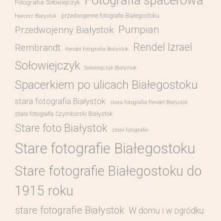
Fotografia spacerowa
Fotografia Sołowiejczyk
przedwojenne fotografie Białegostoku
Harcerz Białystok
Pumpian
Przedwojenny Białystok
Rendel Izrael
Rembrandt
Rendel fotografia Bialystok
Sołowiejczyk
Sołowiejczyk Białystok
Spacerkiem po ulicach Białegostoku
stara fotografia Białystok
stara fotografia Rendel Białystok
stara fotografia Szymborski Białystok
Stare foto Białystok
stare fotografie
Stare fotografie Białegostoku
Stare fotografie Białegostoku do
1915 roku
stare fotografie Białystok
W domu i w ogródku