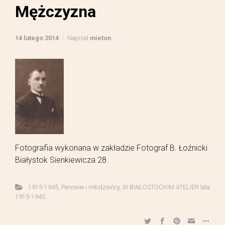
Mężczyzna
14 lutego 2014
Napisał
mieton
Fotografia wykonana w zakładzie Fotograf B. Łoźnicki
Białystok Sienkiewicza 28.
1915-1945
,
Panowie i młodzieńcy
,
W BIAŁOSTOCKIM ATELIER lata
1915-1945