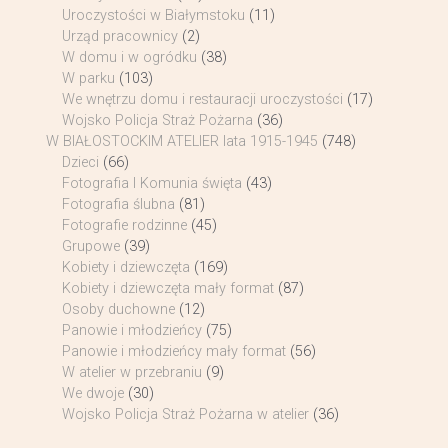
Uroczystości w Białymstoku
(11)
Urząd pracownicy
(2)
W domu i w ogródku
(38)
W parku
(103)
We wnętrzu domu i restauracji uroczystości
(17)
Wojsko Policja Straż Pożarna
(36)
W BIAŁOSTOCKIM ATELIER lata 1915-1945
(748)
Dzieci
(66)
Fotografia I Komunia święta
(43)
Fotografia ślubna
(81)
Fotografie rodzinne
(45)
Grupowe
(39)
Kobiety i dziewczęta
(169)
Kobiety i dziewczęta mały format
(87)
Osoby duchowne
(12)
Panowie i młodzieńcy
(75)
Panowie i młodzieńcy mały format
(56)
W atelier w przebraniu
(9)
We dwoje
(30)
Wojsko Policja Straż Pożarna w atelier
(36)