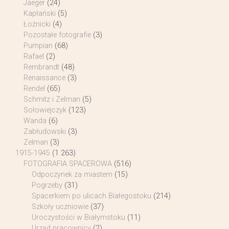
Jaeger
(24)
Kapłański
(5)
Łoźnicki
(4)
Pozostałe fotografie
(3)
Pumpian
(68)
Rafael
(2)
Rembrandt
(48)
Renaissance
(3)
Rendel
(65)
Schmitz i Zelman
(5)
Sołowiejczyk
(123)
Wanda
(6)
Zabłudowski
(3)
Zelman
(3)
1915-1945
(1 263)
FOTOGRAFIA SPACEROWA
(516)
Odpoczynek za miastem
(15)
Pogrzeby
(31)
Spacerkiem po ulicach Białegostoku
(214)
Szkoły uczniowie
(37)
Uroczystości w Białymstoku
(11)
Urząd pracownicy
(2)