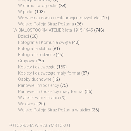
W domu i w ogródku
(38)
W parku
(103)
We wnętrzu domu i restauracji uroczystości
(17)
Wojsko Policja Straż Pożarna
(36)
W BIAŁOSTOCKIM ATELIER lata 1915-1945
(748)
Dzieci
(66)
Fotografia I Komunia święta
(43)
Fotografia ślubna
(81)
Fotografie rodzinne
(45)
Grupowe
(39)
Kobiety i dziewczęta
(169)
Kobiety i dziewczęta mały format
(87)
Osoby duchowne
(12)
Panowie i młodzieńcy
(75)
Panowie i młodzieńcy mały format
(56)
W atelier w przebraniu
(9)
We dwoje
(30)
Wojsko Policja Straż Pożarna w atelier
(36)
FOTOGRAFIA W BIAŁYMSTOKU I