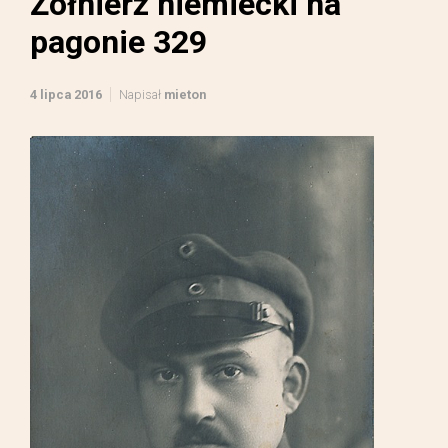
Żołnierz niemiecki na
pagonie 329
4 lipca 2016
Napisał
mieton