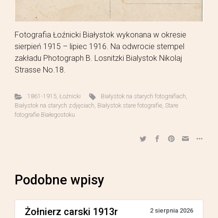
Fotografia Łoźnicki Białystok wykonana w okresie
sierpień 1915 – lipiec 1916. Na odwrocie stempel
zakładu Photograph B. Losnitzki Bialystok Nikolaj
Strasse No.18.
1861-1915
,
Łoźnicki
Białystok na starych fotografiach
,
Białystok na starych zdjęciach
,
Białystok stare fotografie
,
Stare
fotografie Białegostoku
Podobne wpisy
Żołnierz carski 1913r
2 sierpnia 2026