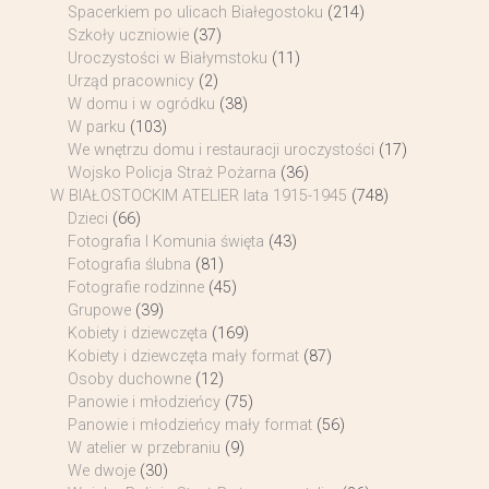
Spacerkiem po ulicach Białegostoku
(214)
Szkoły uczniowie
(37)
Uroczystości w Białymstoku
(11)
Urząd pracownicy
(2)
W domu i w ogródku
(38)
W parku
(103)
We wnętrzu domu i restauracji uroczystości
(17)
Wojsko Policja Straż Pożarna
(36)
W BIAŁOSTOCKIM ATELIER lata 1915-1945
(748)
Dzieci
(66)
Fotografia I Komunia święta
(43)
Fotografia ślubna
(81)
Fotografie rodzinne
(45)
Grupowe
(39)
Kobiety i dziewczęta
(169)
Kobiety i dziewczęta mały format
(87)
Osoby duchowne
(12)
Panowie i młodzieńcy
(75)
Panowie i młodzieńcy mały format
(56)
W atelier w przebraniu
(9)
We dwoje
(30)