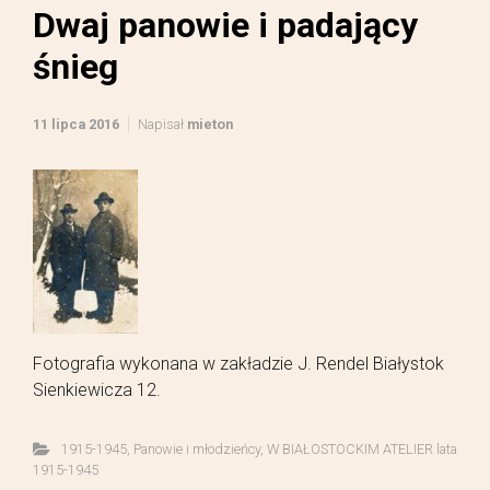
Dwaj panowie i padający
śnieg
11 lipca 2016
Napisał
mieton
Fotografia wykonana w zakładzie J. Rendel Białystok
Sienkiewicza 12.
1915-1945
,
Panowie i młodzieńcy
,
W BIAŁOSTOCKIM ATELIER lata
1915-1945