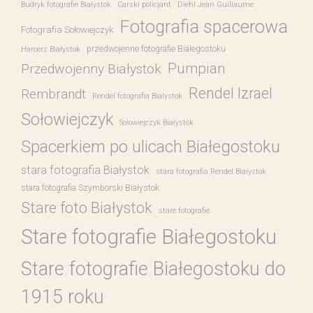
Budryk fotografie Białystok
Carski policjant
Diehl Jean Guillaume
Fotografia spacerowa
Fotografia Sołowiejczyk
przedwojenne fotografie Białegostoku
Harcerz Białystok
Pumpian
Przedwojenny Białystok
Rendel Izrael
Rembrandt
Rendel fotografia Bialystok
Sołowiejczyk
Sołowiejczyk Białystok
Spacerkiem po ulicach Białegostoku
stara fotografia Białystok
stara fotografia Rendel Białystok
stara fotografia Szymborski Białystok
Stare foto Białystok
stare fotografie
Stare fotografie Białegostoku
Stare fotografie Białegostoku do
1915 roku