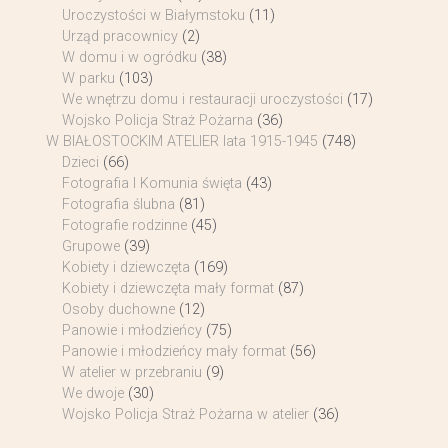
Uroczystości w Białymstoku
(11)
Urząd pracownicy
(2)
W domu i w ogródku
(38)
W parku
(103)
We wnętrzu domu i restauracji uroczystości
(17)
Wojsko Policja Straż Pożarna
(36)
W BIAŁOSTOCKIM ATELIER lata 1915-1945
(748)
Dzieci
(66)
Fotografia I Komunia święta
(43)
Fotografia ślubna
(81)
Fotografie rodzinne
(45)
Grupowe
(39)
Kobiety i dziewczęta
(169)
Kobiety i dziewczęta mały format
(87)
Osoby duchowne
(12)
Panowie i młodzieńcy
(75)
Panowie i młodzieńcy mały format
(56)
W atelier w przebraniu
(9)
We dwoje
(30)
Wojsko Policja Straż Pożarna w atelier
(36)