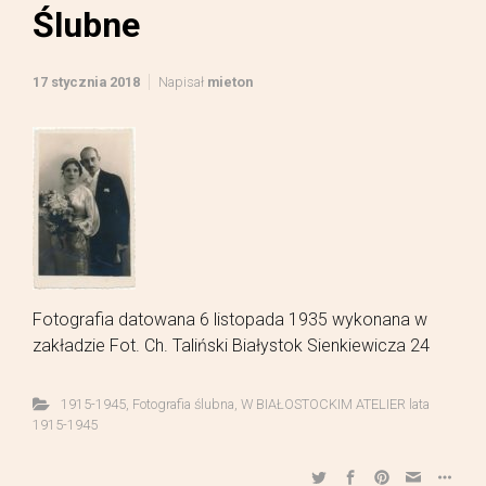
Ślubne
17 stycznia 2018
Napisał
mieton
Fotografia datowana 6 listopada 1935 wykonana w
zakładzie Fot. Ch. Taliński Białystok Sienkiewicza 24
1915-1945
,
Fotografia ślubna
,
W BIAŁOSTOCKIM ATELIER lata
1915-1945