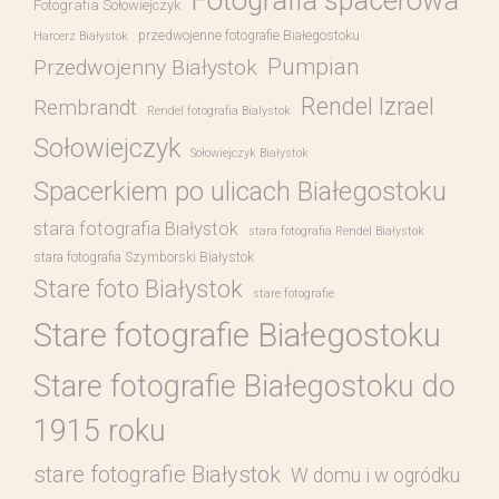
Fotografia spacerowa
Fotografia Sołowiejczyk
przedwojenne fotografie Białegostoku
Harcerz Białystok
Pumpian
Przedwojenny Białystok
Rendel Izrael
Rembrandt
Rendel fotografia Bialystok
Sołowiejczyk
Sołowiejczyk Białystok
Spacerkiem po ulicach Białegostoku
stara fotografia Białystok
stara fotografia Rendel Białystok
stara fotografia Szymborski Białystok
Stare foto Białystok
stare fotografie
Stare fotografie Białegostoku
Stare fotografie Białegostoku do
1915 roku
stare fotografie Białystok
W domu i w ogródku