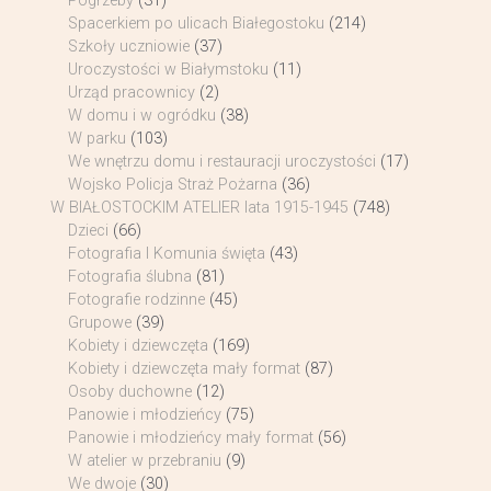
Pogrzeby
(31)
Spacerkiem po ulicach Białegostoku
(214)
Szkoły uczniowie
(37)
Uroczystości w Białymstoku
(11)
Urząd pracownicy
(2)
W domu i w ogródku
(38)
W parku
(103)
We wnętrzu domu i restauracji uroczystości
(17)
Wojsko Policja Straż Pożarna
(36)
W BIAŁOSTOCKIM ATELIER lata 1915-1945
(748)
Dzieci
(66)
Fotografia I Komunia święta
(43)
Fotografia ślubna
(81)
Fotografie rodzinne
(45)
Grupowe
(39)
Kobiety i dziewczęta
(169)
Kobiety i dziewczęta mały format
(87)
Osoby duchowne
(12)
Panowie i młodzieńcy
(75)
Panowie i młodzieńcy mały format
(56)
W atelier w przebraniu
(9)
We dwoje
(30)