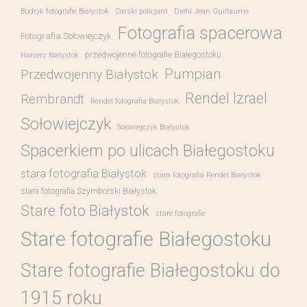
Budryk fotografie Białystok
Carski policjant
Diehl Jean Guillaume
Fotografia spacerowa
Fotografia Sołowiejczyk
przedwojenne fotografie Białegostoku
Harcerz Białystok
Pumpian
Przedwojenny Białystok
Rendel Izrael
Rembrandt
Rendel fotografia Bialystok
Sołowiejczyk
Sołowiejczyk Białystok
Spacerkiem po ulicach Białegostoku
stara fotografia Białystok
stara fotografia Rendel Białystok
stara fotografia Szymborski Białystok
Stare foto Białystok
stare fotografie
Stare fotografie Białegostoku
Stare fotografie Białegostoku do
1915 roku