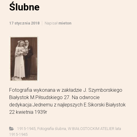
Ślubne
17 stycznia 2018
Napisał
mieton
Fotografia wykonana w zakładzie J. Szymborskiego
Białystok M.Piłsudskiego 27. Na odwrocie
dedykacja:Jednemu z najlepszych E.Sikorski Białystok
22 kwietnia 1939r
1915-1945
,
Fotografia ślubna
,
W BIAŁOSTOCKIM ATELIER lata
1915-1945