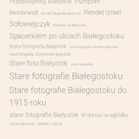
Pumpian
Przedwojenny Białystok
Rendel Izrael
Rembrandt
Rendel fotografia Bialystok
Sołowiejczyk
Sołowiejczyk Białystok
Spacerkiem po ulicach Białegostoku
stara fotografia Białystok
stara fotografia Rendel Białystok
stara fotografia Szymborski Białystok
Stare foto Białystok
stare fotografie
Stare fotografie Białegostoku
Stare fotografie Białegostoku do
1915 roku
stare fotografie Białystok
W domu i w ogródku
żołnierz carski
Wojsko Białystok