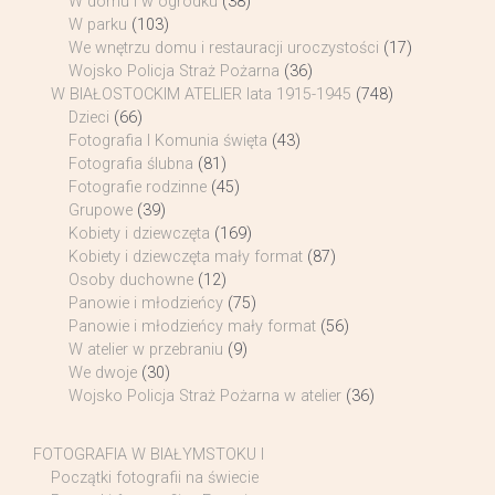
W domu i w ogródku
(38)
W parku
(103)
We wnętrzu domu i restauracji uroczystości
(17)
Wojsko Policja Straż Pożarna
(36)
W BIAŁOSTOCKIM ATELIER lata 1915-1945
(748)
Dzieci
(66)
Fotografia I Komunia święta
(43)
Fotografia ślubna
(81)
Fotografie rodzinne
(45)
Grupowe
(39)
Kobiety i dziewczęta
(169)
Kobiety i dziewczęta mały format
(87)
Osoby duchowne
(12)
Panowie i młodzieńcy
(75)
Panowie i młodzieńcy mały format
(56)
W atelier w przebraniu
(9)
We dwoje
(30)
Wojsko Policja Straż Pożarna w atelier
(36)
FOTOGRAFIA W BIAŁYMSTOKU I
Początki fotografii na świecie