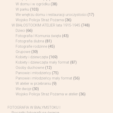
W domu i w ogródku
(38)
W parku
(103)
We wnętrzu domu i restauracji uroczystości
(17)
Wojsko Policja Straż Pożarna
(36)
W BIAŁOSTOCKIM ATELIER lata 1915-1945
(748)
Dzieci
(66)
Fotografia I Komunia święta
(43)
Fotografia ślubna
(81)
Fotografie rodzinne
(45)
Grupowe
(39)
Kobiety i dziewczęta
(169)
Kobiety i dziewczęta mały format
(87)
Osoby duchowne
(12)
Panowie i młodzieńcy
(75)
Panowie i młodzieńcy mały format
(56)
W atelier w przebraniu
(9)
We dwoje
(30)
Wojsko Policja Straż Pożarna w atelier
(36)
FOTOGRAFIA W BIAŁYMSTOKU I
Początki fotografii na świecie