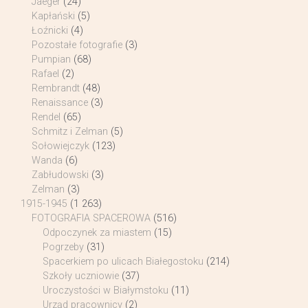
Jaeger
(24)
Kapłański
(5)
Łoźnicki
(4)
Pozostałe fotografie
(3)
Pumpian
(68)
Rafael
(2)
Rembrandt
(48)
Renaissance
(3)
Rendel
(65)
Schmitz i Zelman
(5)
Sołowiejczyk
(123)
Wanda
(6)
Zabłudowski
(3)
Zelman
(3)
1915-1945
(1 263)
FOTOGRAFIA SPACEROWA
(516)
Odpoczynek za miastem
(15)
Pogrzeby
(31)
Spacerkiem po ulicach Białegostoku
(214)
Szkoły uczniowie
(37)
Uroczystości w Białymstoku
(11)
Urząd pracownicy
(2)