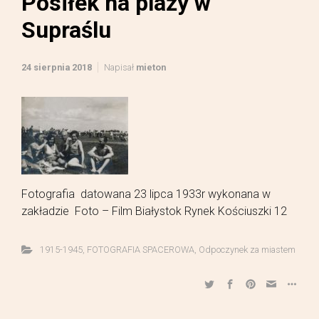
Posiłek na plaży w
Supraślu
24 sierpnia 2018
Napisał
mieton
Fotografia datowana 23 lipca 1933r wykonana w
zakładzie Foto – Film Białystok Rynek Kościuszki 12
1915-1945
,
FOTOGRAFIA SPACEROWA
,
Odpoczynek za miastem