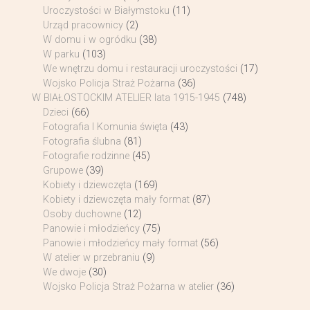
Uroczystości w Białymstoku
(11)
Urząd pracownicy
(2)
W domu i w ogródku
(38)
W parku
(103)
We wnętrzu domu i restauracji uroczystości
(17)
Wojsko Policja Straż Pożarna
(36)
W BIAŁOSTOCKIM ATELIER lata 1915-1945
(748)
Dzieci
(66)
Fotografia I Komunia święta
(43)
Fotografia ślubna
(81)
Fotografie rodzinne
(45)
Grupowe
(39)
Kobiety i dziewczęta
(169)
Kobiety i dziewczęta mały format
(87)
Osoby duchowne
(12)
Panowie i młodzieńcy
(75)
Panowie i młodzieńcy mały format
(56)
W atelier w przebraniu
(9)
We dwoje
(30)
Wojsko Policja Straż Pożarna w atelier
(36)