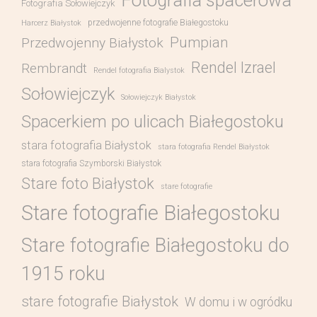
Fotografia spacerowa
Fotografia Sołowiejczyk
przedwojenne fotografie Białegostoku
Harcerz Białystok
Pumpian
Przedwojenny Białystok
Rendel Izrael
Rembrandt
Rendel fotografia Bialystok
Sołowiejczyk
Sołowiejczyk Białystok
Spacerkiem po ulicach Białegostoku
stara fotografia Białystok
stara fotografia Rendel Białystok
stara fotografia Szymborski Białystok
Stare foto Białystok
stare fotografie
Stare fotografie Białegostoku
Stare fotografie Białegostoku do
1915 roku
stare fotografie Białystok
W domu i w ogródku