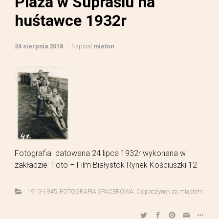
Plaża w Supraślu na
huśtawce 1932r
24 sierpnia 2018
Napisał
mieton
Fotografia datowana 24 lipca 1932r wykonana w
zakładzie Foto – Film Białystok Rynek Kościuszki 12
1915-1945
,
FOTOGRAFIA SPACEROWA
,
Odpoczynek za miastem