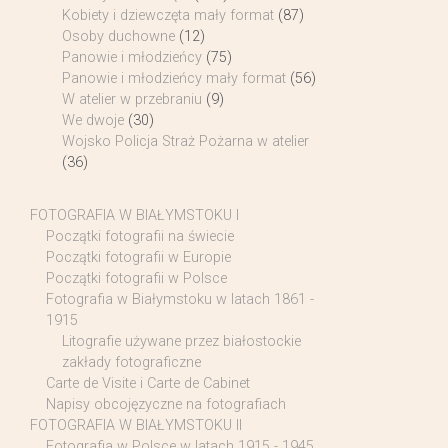
Kobiety i dziewczęta mały format
(87)
Osoby duchowne
(12)
Panowie i młodzieńcy
(75)
Panowie i młodzieńcy mały format
(56)
W atelier w przebraniu
(9)
We dwoje
(30)
Wojsko Policja Straż Pożarna w atelier
(36)
FOTOGRAFIA W BIAŁYMSTOKU I
Początki fotografii na świecie
Początki fotografii w Europie
Początki fotografii w Polsce
Fotografia w Białymstoku w latach 1861 -
1915
Litografie używane przez białostockie
zakłady fotograficzne
Carte de Visite i Carte de Cabinet
Napisy obcojęzyczne na fotografiach
FOTOGRAFIA W BIAŁYMSTOKU II
Fotografia w Polsce w latach 1915 - 1945