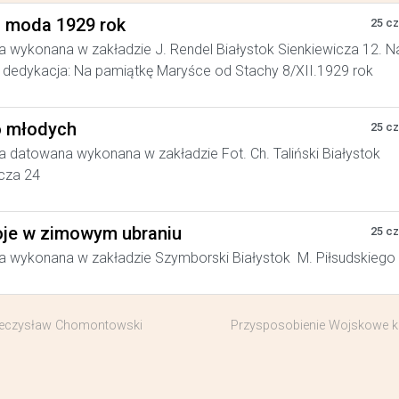
a moda 1929 rok
25 c
a wykonana w zakładzie J. Rendel Białystok Sienkiewicza 12. N
dedykacja: Na pamiątkę Maryśce od Stachy 8/XII.1929 rok
 młodych
25 c
a datowana wykonana w zakładzie Fot. Ch. Taliński Białystok
cza 24
je w zimowym ubraniu
25 c
a wykonana w zakładzie Szymborski Białystok M. Piłsudskiego
Mieczysław Chomontowski
Przysposobienie Wojskowe ko