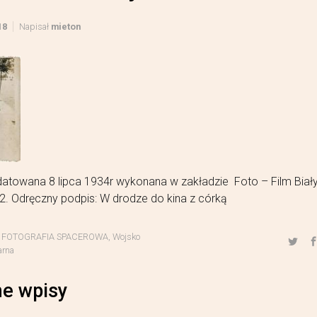
18
Napisał
mieton
datowana 8 lipca 1934r wykonana w zakładzie Foto – Film Biał
2. Odręczny podpis: W drodze do kina z córką
,
FOTOGRAFIA SPACEROWA
,
Wojsko
arna
e wpisy