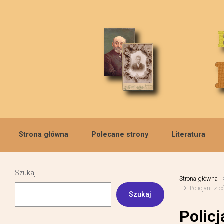
Skip to main content
Strona główna
Polecane strony
Literatura
Szukaj
Strona główna
Policjant z 
Szukaj
Policj