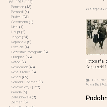
1861-1915
(444)
Bartman
(43)
27 sierpnia 20
Bernardi
(4)
Budryk
(31)
Cossmann
(1)
Diehl
(1)
Haupt
(2)
Jaeger
(24)
Kapłański
(5)
Łoźnicki
(4)
Pozostałe fotografie
(3)
Pumpian
(68)
Fotografia 
Rafael
(2)
Kościuszki 1
Rembrandt
(48)
Renaissance
(3)
Rendel
(65)
1915-1945
Schmitz i Zelman
(5)
Policja Straż Poż
Sołowiejczyk
(123)
Wanda
(6)
Podobn
Zabłudowski
(3)
Zelman
(3)