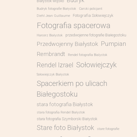
Budryk
Białystok wojsko
Budryk fotografie Białystok
Carski policjant
Fotografia Sołowiejczyk
Diehl Jean Guillaume
Fotografia spacerowa
przedwojenne fotografie Białegostoku
Harcerz Białystok
Pumpian
Przedwojenny Białystok
Rembrandt
Rendel fotografia Bialystok
Sołowiejczyk
Rendel Izrael
Sołowiejczyk Białystok
Spacerkiem po ulicach
Białegostoku
stara fotografia Białystok
stara fotografia Rendel Białystok
stara fotografia Szymborski Białystok
Stare foto Białystok
stare fotografie