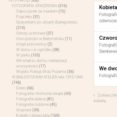
1915-1945
(1 263)
FOTOGRAFIA SPACEROWA
(516)
Kobiet
Odpoczynek za miastem
(15)
Fotografi
Pogrzeby
(31)
odwrocie 
Spacerkiem po ulicach Białegostoku
(214)
Szkoły uczniowie
(37)
Czworo
Uroczystości w Białymstoku
(11)
Urząd pracownicy
(2)
Fotografi
W domu i w ogródku
(38)
Sienkiewi
W parku
(103)
We wnętrzu domu i restauracji
uroczystości
(17)
We dwo
Wojsko Policja Straż Pożarna
(36)
Fotografi
W BIAŁOSTOCKIM ATELIER lata 1915-1945
(748)
Dzieci
(66)
Fotografia I Komunia święta
(43)
Żołnierz 
Fotografia ślubna
(81)
kobietą
Fotografie rodzinne
(45)
Grupowe
(39)
Kobiety i dziewczęta
(169)