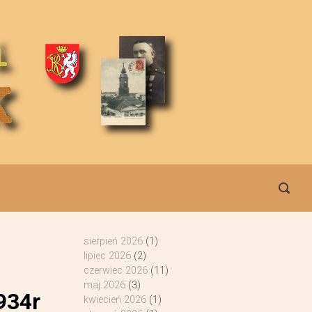
sierpień 2026
(1)
lipiec 2026
(2)
czerwiec 2026
(11)
maj 2026
(3)
934r
kwiecień 2026
(1)