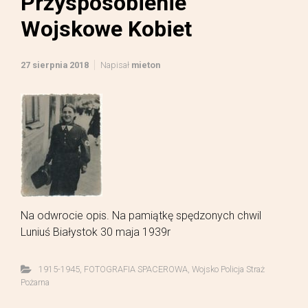
Przysposobienie
Wojskowe Kobiet
27 sierpnia 2018
Napisał
mieton
Na odwrocie opis. Na pamiątkę spędzonych chwil
Luniuś Białystok 30 maja 1939r
1915-1945
,
FOTOGRAFIA SPACEROWA
,
Wojsko Policja Straż
Pożarna