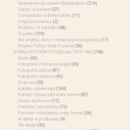
Spacerkiem po ulicach Białegostoku
(214)
Szkoły uczniowie
(37)
Uroczystości w Białymstoku
(11)
Urząd pracownicy
(2)
W domu i w ogródku
(38)
W parku
(103)
We wnętrzu domu i restauracji uroczystości
(17)
Wojsko Policja Straż Pożarna
(36)
W BIAŁOSTOCKIM ATELIER lata 1915-1945
(748)
Dzieci
(66)
Fotografia I Komunia święta
(43)
Fotografia ślubna
(81)
Fotografie rodzinne
(45)
Grupowe
(39)
Kobiety i dziewczęta
(169)
Kobiety i dziewczęta mały format
(87)
Osoby duchowne
(12)
Panowie i młodzieńcy
(75)
Panowie i młodzieńcy mały format
(56)
W atelier w przebraniu
(9)
We dwoje
(30)