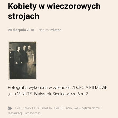
Kobiety w wieczorowych
strojach
28 sierpnia 2018
Napisał
mieton
Fotografia wykonana w zakładzie ZDJĘCIA FILMOWE
„a la MINUTE” Białystok Sienkiewicza 6 m 2
1915-1945
,
FOTOGRAFIA SPACEROWA
,
We wnętrzu domu i
restauracji uroczystości