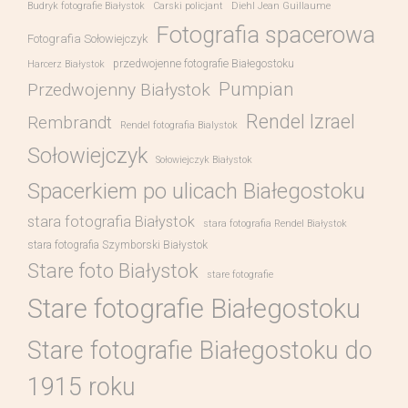
Budryk fotografie Białystok
Carski policjant
Diehl Jean Guillaume
Fotografia spacerowa
Fotografia Sołowiejczyk
przedwojenne fotografie Białegostoku
Harcerz Białystok
Pumpian
Przedwojenny Białystok
Rendel Izrael
Rembrandt
Rendel fotografia Bialystok
Sołowiejczyk
Sołowiejczyk Białystok
Spacerkiem po ulicach Białegostoku
stara fotografia Białystok
stara fotografia Rendel Białystok
stara fotografia Szymborski Białystok
Stare foto Białystok
stare fotografie
Stare fotografie Białegostoku
Stare fotografie Białegostoku do
1915 roku