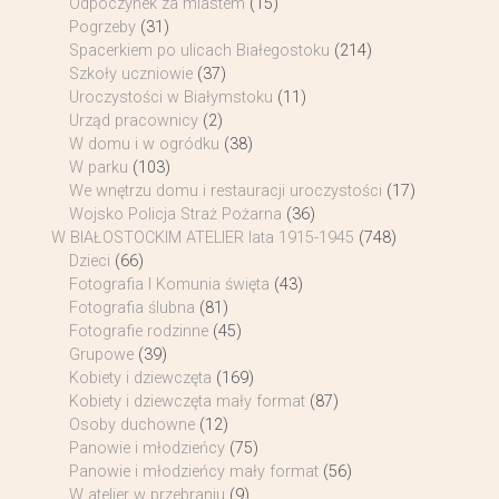
Odpoczynek za miastem
(15)
Pogrzeby
(31)
Spacerkiem po ulicach Białegostoku
(214)
Szkoły uczniowie
(37)
Uroczystości w Białymstoku
(11)
Urząd pracownicy
(2)
W domu i w ogródku
(38)
W parku
(103)
We wnętrzu domu i restauracji uroczystości
(17)
Wojsko Policja Straż Pożarna
(36)
W BIAŁOSTOCKIM ATELIER lata 1915-1945
(748)
Dzieci
(66)
Fotografia I Komunia święta
(43)
Fotografia ślubna
(81)
Fotografie rodzinne
(45)
Grupowe
(39)
Kobiety i dziewczęta
(169)
Kobiety i dziewczęta mały format
(87)
Osoby duchowne
(12)
Panowie i młodzieńcy
(75)
Panowie i młodzieńcy mały format
(56)
W atelier w przebraniu
(9)