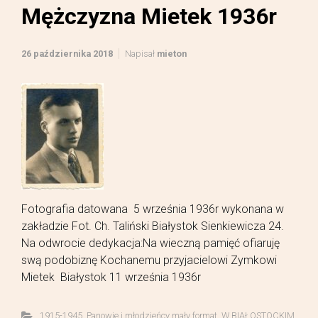
Mężczyzna Mietek 1936r
26 października 2018
Napisał
mieton
Fotografia datowana 5 września 1936r wykonana w
zakładzie Fot. Ch. Taliński Białystok Sienkiewicza 24.
Na odwrocie dedykacja:Na wieczną pamięć ofiaruję
swą podobiznę Kochanemu przyjacielowi Zymkowi
Mietek Białystok 11 września 1936r
1915-1945
,
Panowie i młodzieńcy mały format
,
W BIAŁOSTOCKIM