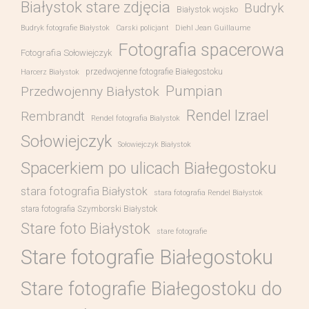
Białystok stare zdjęcia
Budryk
Białystok wojsko
Budryk fotografie Białystok
Carski policjant
Diehl Jean Guillaume
Fotografia spacerowa
Fotografia Sołowiejczyk
przedwojenne fotografie Białegostoku
Harcerz Białystok
Pumpian
Przedwojenny Białystok
Rendel Izrael
Rembrandt
Rendel fotografia Bialystok
Sołowiejczyk
Sołowiejczyk Białystok
Spacerkiem po ulicach Białegostoku
stara fotografia Białystok
stara fotografia Rendel Białystok
stara fotografia Szymborski Białystok
Stare foto Białystok
stare fotografie
Stare fotografie Białegostoku
Stare fotografie Białegostoku do