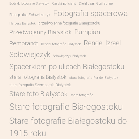
Budryk fotografie Białystok
Carski policjant
Diehl Jean Guillaume
Fotografia spacerowa
Fotografia Sołowiejczyk
przedwojenne fotografie Białegostoku
Harcerz Białystok
Pumpian
Przedwojenny Białystok
Rendel Izrael
Rembrandt
Rendel fotografia Bialystok
Sołowiejczyk
Sołowiejczyk Białystok
Spacerkiem po ulicach Białegostoku
stara fotografia Białystok
stara fotografia Rendel Białystok
stara fotografia Szymborski Białystok
Stare foto Białystok
stare fotografie
Stare fotografie Białegostoku
Stare fotografie Białegostoku do
1915 roku