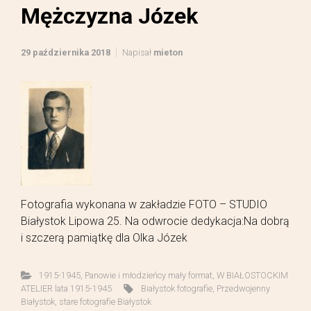
Mężczyzna Józek
29 października 2018
Napisał
mieton
Fotografia wykonana w zakładzie FOTO – STUDIO
Białystok Lipowa 25. Na odwrocie dedykacja:Na dobrą
i szczerą pamiątkę dla Olka Józek
1915-1945
,
Panowie i młodzieńcy mały format
,
W BIAŁOSTOCKIM
ATELIER lata 1915-1945
Białystok fotografie
,
Przedwojenny
Białystok
,
stare fotografie Białystok