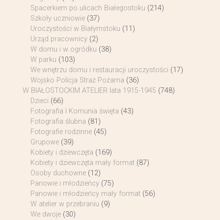
Spacerkiem po ulicach Białegostoku
(214)
Szkoły uczniowie
(37)
Uroczystości w Białymstoku
(11)
Urząd pracownicy
(2)
W domu i w ogródku
(38)
W parku
(103)
We wnętrzu domu i restauracji uroczystości
(17)
Wojsko Policja Straż Pożarna
(36)
W BIAŁOSTOCKIM ATELIER lata 1915-1945
(748)
Dzieci
(66)
Fotografia I Komunia święta
(43)
Fotografia ślubna
(81)
Fotografie rodzinne
(45)
Grupowe
(39)
Kobiety i dziewczęta
(169)
Kobiety i dziewczęta mały format
(87)
Osoby duchowne
(12)
Panowie i młodzieńcy
(75)
Panowie i młodzieńcy mały format
(56)
W atelier w przebraniu
(9)
We dwoje
(30)