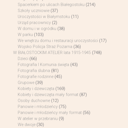
Spacerkiem po ulicach Białegostoku
(214)
Szkoły uczniowie
(37)
Uroczystości w Białymstoku
(11)
Urząd pracownicy
(2)
W domu i w ogródku
(38)
W parku
(103)
We wnętrzu domu i restauracji uroczystości
(17)
Wojsko Policja Straż Pożarna
(36)
W BIAŁOSTOCKIM ATELIER lata 1915-1945
(748)
Dzieci
(66)
Fotografia I Komunia święta
(43)
Fotografia ślubna
(81)
Fotografie rodzinne
(45)
Grupowe
(39)
Kobiety i dziewczęta
(169)
Kobiety i dziewczęta mały format
(87)
Osoby duchowne
(12)
Panowie i młodzieńcy
(75)
Panowie i młodzieńcy mały format
(56)
W atelier w przebraniu
(9)
We dwoje
(30)