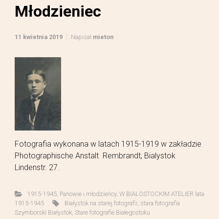
Młodzieniec
11 kwietnia 2019
Napisał
mieton
Fotografia wykonana w latach 1915-1919 w zakładzie
Photographische Anstalt Rembrandt, Bialystok
Lindenstr. 27.
1915-1945
,
Panowie i młodzieńcy
,
W BIAŁOSTOCKIM ATELIER lata
1915-1945
Białystok na starej fotografii
,
stara fotografia
Szymborski Białystok
,
Stare fotografie Białegostoku