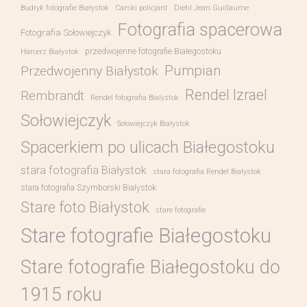
Budryk fotografie Białystok
Carski policjant
Diehl Jean Guillaume
Fotografia spacerowa
Fotografia Sołowiejczyk
przedwojenne fotografie Białegostoku
Harcerz Białystok
Pumpian
Przedwojenny Białystok
Rendel Izrael
Rembrandt
Rendel fotografia Bialystok
Sołowiejczyk
Sołowiejczyk Białystok
Spacerkiem po ulicach Białegostoku
stara fotografia Białystok
stara fotografia Rendel Białystok
stara fotografia Szymborski Białystok
Stare foto Białystok
stare fotografie
Stare fotografie Białegostoku
Stare fotografie Białegostoku do
1915 roku