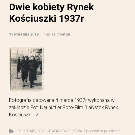
Dwie kobiety Rynek
Kościuszki 1937r
19 kwietnia 2019
Napisał
mieton
Fotografia datowana 4 marca 1937r wykonana w
zakładzie Fot. Neuhüttler Foto-Film Białystok Rynek
Kościuszki 12
1915-1945
,
FOTOGRAFIA SPACEROWA
,
Spacerkiem po ulicach