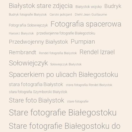
Białystok stare zdjęcia
Budryk
Białystok wojsko
Budryk fotografie Białystok
Carski policjant
Diehl Jean Guillaume
Fotografia spacerowa
Fotografia Sołowiejczyk
przedwojenne fotografie Białegostoku
Harcerz Białystok
Pumpian
Przedwojenny Białystok
Rendel Izrael
Rembrandt
Rendel fotografia Bialystok
Sołowiejczyk
Sołowiejczyk Białystok
Spacerkiem po ulicach Białegostoku
stara fotografia Białystok
stara fotografia Rendel Białystok
stara fotografia Szymborski Białystok
Stare foto Białystok
stare fotografie
Stare fotografie Białegostoku
Stare fotografie Białegostoku do