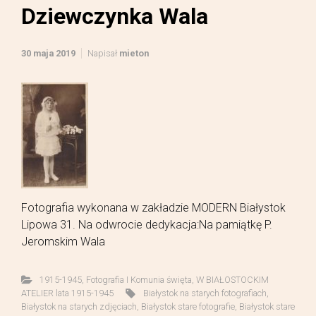
Dziewczynka Wala
30 maja 2019
Napisał
mieton
Fotografia wykonana w zakładzie MODERN Białystok
Lipowa 31. Na odwrocie dedykacja:Na pamiątkę P.
Jeromskim Wala
1915-1945
,
Fotografia I Komunia święta
,
W BIAŁOSTOCKIM
ATELIER lata 1915-1945
Białystok na starych fotografiach
,
Białystok na starych zdjęciach
,
Białystok stare fotografie
,
Białystok stare