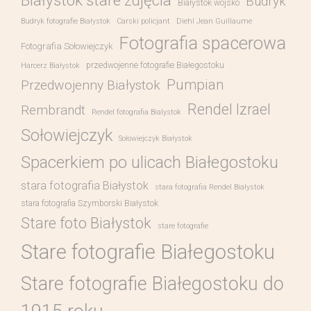
Białystok stare zdjęcia
Budryk
Białystok wojsko
Budryk fotografie Białystok
Carski policjant
Diehl Jean Guillaume
Fotografia spacerowa
Fotografia Sołowiejczyk
przedwojenne fotografie Białegostoku
Harcerz Białystok
Pumpian
Przedwojenny Białystok
Rendel Izrael
Rembrandt
Rendel fotografia Bialystok
Sołowiejczyk
Sołowiejczyk Białystok
Spacerkiem po ulicach Białegostoku
stara fotografia Białystok
stara fotografia Rendel Białystok
stara fotografia Szymborski Białystok
Stare foto Białystok
stare fotografie
Stare fotografie Białegostoku
Stare fotografie Białegostoku do