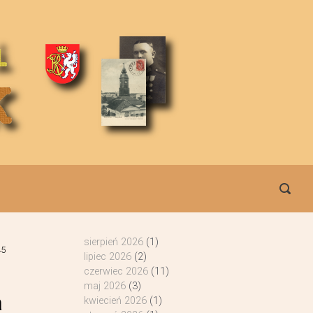
sierpień 2026
(1)
45
lipiec 2026
(2)
czerwiec 2026
(11)
maj 2026
(3)
a
kwiecień 2026
(1)