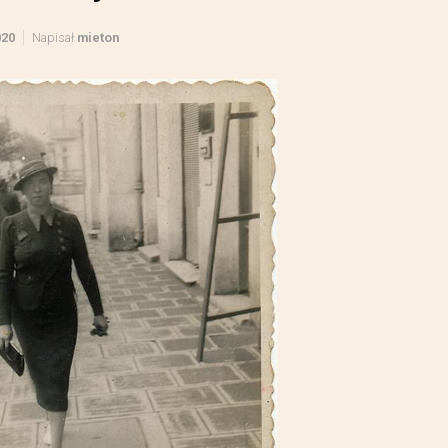
020
Napisał
mieton