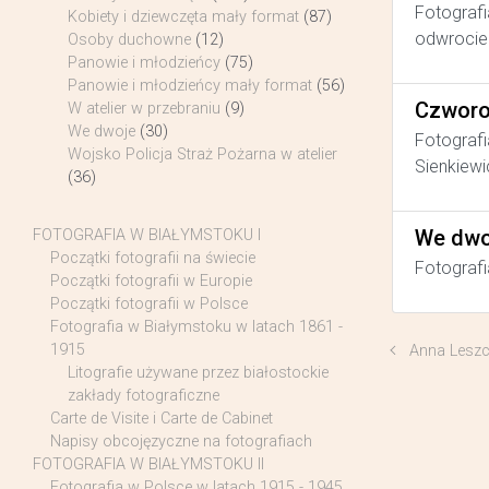
Fotografi
Kobiety i dziewczęta mały format
(87)
odwrocie 
Osoby duchowne
(12)
Panowie i młodzieńcy
(75)
Panowie i młodzieńcy mały format
(56)
Czworo
W atelier w przebraniu
(9)
We dwoje
(30)
Fotografi
Wojsko Policja Straż Pożarna w atelier
Sienkiewi
(36)
We dwo
FOTOGRAFIA W BIAŁYMSTOKU I
Początki fotografii na świecie
Fotografi
Początki fotografii w Europie
Początki fotografii w Polsce
Fotografia w Białymstoku w latach 1861 -
1915
Anna Leszc
Litografie używane przez białostockie
zakłady fotograficzne
Carte de Visite i Carte de Cabinet
Napisy obcojęzyczne na fotografiach
FOTOGRAFIA W BIAŁYMSTOKU II
Fotografia w Polsce w latach 1915 - 1945