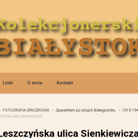
Linki
O mnie
Kontakt
FOTOGRAFIA SPACEROWA
Spacerkiem po ulicach Białegostoku
1915-19
yńska ulica Sienkiewicza
Leszczyńska ulica Sienkiewicz