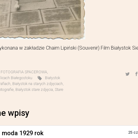
konana w zakładzie Chaim Lipiński (Souvenir) Film Białystok Si
,
FOTOGRAFIA SPACEROWA
,
licach Białegostoku
Białystok
rafiach
,
Białystok na starych zdjęciach
,
otografie
,
Białystok stare zdjęcia
,
Stare
e wpisy
a moda 1929 rok
25 c