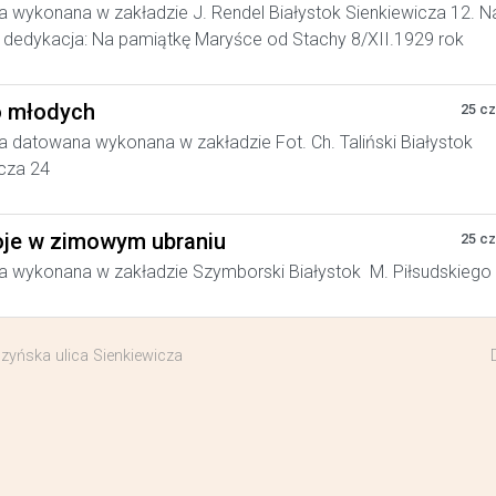
a wykonana w zakładzie J. Rendel Białystok Sienkiewicza 12. N
dedykacja: Na pamiątkę Maryśce od Stachy 8/XII.1929 rok
 młodych
25 c
a datowana wykonana w zakładzie Fot. Ch. Taliński Białystok
cza 24
je w zimowym ubraniu
25 c
a wykonana w zakładzie Szymborski Białystok M. Piłsudskiego
zyńska ulica Sienkiewicza