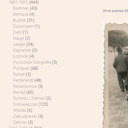
1861-1915
(444)
Bartman
(43)
20 września 2
Bernardi
(4)
Budryk
(31)
Cossmann
(1)
Diehl
(1)
Haupt
(2)
Jaeger
(24)
Kapłański
(5)
Łoźnicki
(4)
Pozostałe fotografie
(3)
Pumpian
(68)
Rafael
(2)
Rembrandt
(48)
Renaissance
(3)
Rendel
(65)
Schmitz i Zelman
(5)
Sołowiejczyk
(123)
Wanda
(6)
Zabłudowski
(3)
Zelman
(3)