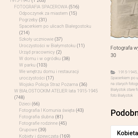
1915-1945
(1 263)
FOTOGRAFIA SPACEROWA
(516)
Odpoczynek za miastem
(15)
Pogrzeby
(31)
Spacerkiem po ulicach Białegostoku
(214)
Szkoły uczniowie
(37)
Uroczystości w Białymstoku
(11)
Fotografa wy
Urząd pracownicy
(2)
30
W domu i w ogródku
(38)
W parku
(103)
We wnętrzu domu i restauracji
1915-1945
Spacerkiem po u
uroczystości
(17)
na starych fotog
Wojsko Policja Straż Pożarna
(36)
Białystok stare f
W BIAŁOSTOCKIM ATELIER lata 1915-1945
foto Białystok
(748)
Dzieci
(66)
Fotografia I Komunia święta
(43)
Podobn
Fotografia ślubna
(81)
Fotografie rodzinne
(45)
Grupowe
(39)
Kobiet
Kobiety i dziewczęta
(169)