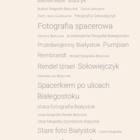
Budryk
Białystok wojsko
Budryk fotografie Białystok
Carski policjant
Fotografia Sołowiejczyk
Diehl Jean Guillaume
Fotografia spacerowa
przedwojenne fotografie Białegostoku
Harcerz Białystok
Pumpian
Przedwojenny Białystok
Rembrandt
Rendel fotografia Bialystok
Sołowiejczyk
Rendel Izrael
Sołowiejczyk Białystok
Spacerkiem po ulicach
Białegostoku
stara fotografia Białystok
stara fotografia Rendel Białystok
stara fotografia Szymborski Białystok
Stare foto Białystok
stare fotografie