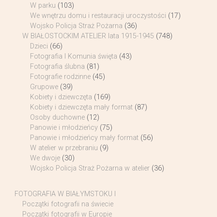
W parku
(103)
We wnętrzu domu i restauracji uroczystości
(17)
Wojsko Policja Straż Pożarna
(36)
W BIAŁOSTOCKIM ATELIER lata 1915-1945
(748)
Dzieci
(66)
Fotografia I Komunia święta
(43)
Fotografia ślubna
(81)
Fotografie rodzinne
(45)
Grupowe
(39)
Kobiety i dziewczęta
(169)
Kobiety i dziewczęta mały format
(87)
Osoby duchowne
(12)
Panowie i młodzieńcy
(75)
Panowie i młodzieńcy mały format
(56)
W atelier w przebraniu
(9)
We dwoje
(30)
Wojsko Policja Straż Pożarna w atelier
(36)
FOTOGRAFIA W BIAŁYMSTOKU I
Początki fotografii na świecie
Początki fotografii w Europie