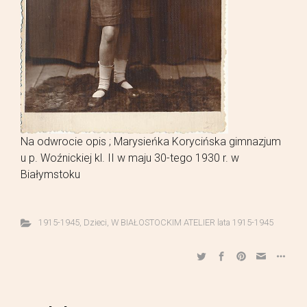
Na odwrocie opis ; Marysieńka Korycińska gimnazjum
u p. Woźnickiej kl. II w maju 30-tego 1930 r. w
Białymstoku
1915-1945
,
Dzieci
,
W BIAŁOSTOCKIM ATELIER lata 1915-1945