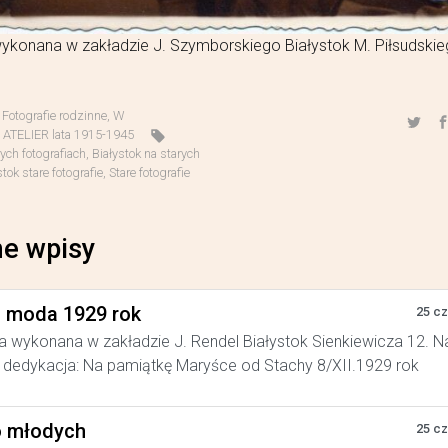
ykonana w zakładzie J. Szymborskiego Białystok M. Piłsudskie
,
Fotografie rodzinne
,
W
TELIER lata 1915-1945
rych fotografiach
,
Białystok na starych
stok stare fotografie
,
Stare fotografie
e wpisy
a moda 1929 rok
25 c
a wykonana w zakładzie J. Rendel Białystok Sienkiewicza 12. N
dedykacja: Na pamiątkę Maryśce od Stachy 8/XII.1929 rok
 młodych
25 c