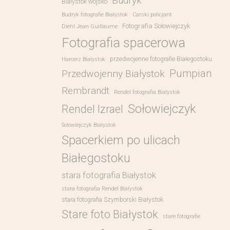
Budryk
Białystok wojsko
Budryk fotografie Białystok
Carski policjant
Fotografia Sołowiejczyk
Diehl Jean Guillaume
Fotografia spacerowa
przedwojenne fotografie Białegostoku
Harcerz Białystok
Pumpian
Przedwojenny Białystok
Rembrandt
Rendel fotografia Bialystok
Sołowiejczyk
Rendel Izrael
Sołowiejczyk Białystok
Spacerkiem po ulicach
Białegostoku
stara fotografia Białystok
stara fotografia Rendel Białystok
stara fotografia Szymborski Białystok
Stare foto Białystok
stare fotografie