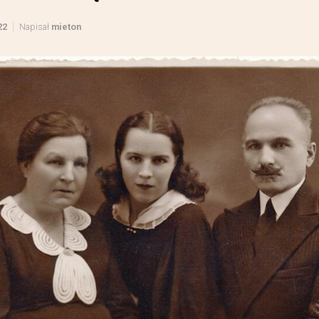
22
Napisał
mieton