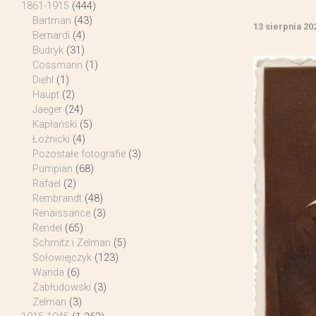
1861-1915
(444)
Bartman
(43)
13 sierpnia 20
Bernardi
(4)
Budryk
(31)
Cossmann
(1)
Diehl
(1)
Haupt
(2)
Jaeger
(24)
Kapłański
(5)
Łoźnicki
(4)
Pozostałe fotografie
(3)
Pumpian
(68)
Rafael
(2)
Rembrandt
(48)
Renaissance
(3)
Rendel
(65)
Schmitz i Zelman
(5)
Sołowiejczyk
(123)
Wanda
(6)
Zabłudowski
(3)
Zelman
(3)