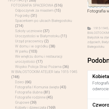
1915-1945
(1 263)
FOTOGRAFIA SPACEROWA
(516)
Odpoczynek za miastem
(15)
Fotografia w
Pogrzeby
(31)
Spacerkiem po ulicach Białegostoku
(214)
1915-1945
Szkoły uczniowie
(37)
BIAŁOSTOCKIM A
Uroczystości w Białymstoku
(11)
Białystok na sta
Urząd pracownicy
(2)
zdjęciach
,
Biały
W domu i w ogródku
(38)
Białegostoku
W parku
(103)
We wnętrzu domu i restauracji
Podobn
uroczystości
(17)
Wojsko Policja Straż Pożarna
(36)
W BIAŁOSTOCKIM ATELIER lata 1915-1945
Kobiet
(748)
Dzieci
(66)
Fotografi
Fotografia I Komunia święta
(43)
odwrocie 
Fotografia ślubna
(81)
Fotografie rodzinne
(45)
Grupowe
(39)
Czworo
Kobiety i dziewczęta
(169)