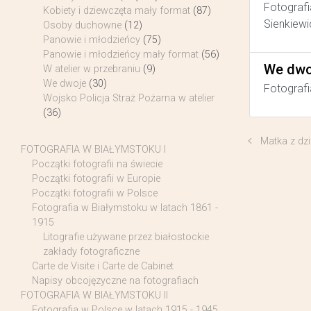
Fotografi
Kobiety i dziewczęta mały format
(87)
Sienkiewi
Osoby duchowne
(12)
Panowie i młodzieńcy
(75)
Panowie i młodzieńcy mały format
(56)
We dwo
W atelier w przebraniu
(9)
We dwoje
(30)
Fotografi
Wojsko Policja Straż Pożarna w atelier
(36)
Matka z dz
FOTOGRAFIA W BIAŁYMSTOKU I
Początki fotografii na świecie
Początki fotografii w Europie
Początki fotografii w Polsce
Fotografia w Białymstoku w latach 1861 -
1915
Litografie używane przez białostockie
zakłady fotograficzne
Carte de Visite i Carte de Cabinet
Napisy obcojęzyczne na fotografiach
FOTOGRAFIA W BIAŁYMSTOKU II
Fotografia w Polsce w latach 1915 - 1945