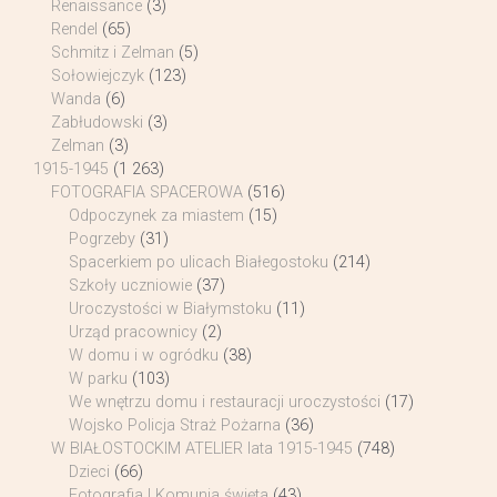
Renaissance
(3)
Rendel
(65)
Schmitz i Zelman
(5)
Sołowiejczyk
(123)
Wanda
(6)
Zabłudowski
(3)
Zelman
(3)
1915-1945
(1 263)
FOTOGRAFIA SPACEROWA
(516)
Odpoczynek za miastem
(15)
Pogrzeby
(31)
Spacerkiem po ulicach Białegostoku
(214)
Szkoły uczniowie
(37)
Uroczystości w Białymstoku
(11)
Urząd pracownicy
(2)
W domu i w ogródku
(38)
W parku
(103)
We wnętrzu domu i restauracji uroczystości
(17)
Wojsko Policja Straż Pożarna
(36)
W BIAŁOSTOCKIM ATELIER lata 1915-1945
(748)
Dzieci
(66)
Fotografia I Komunia święta
(43)