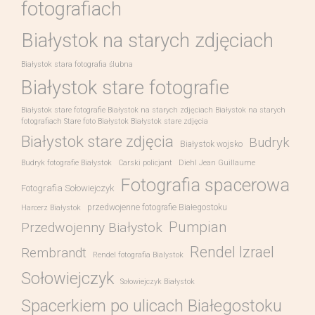
fotografiach
Białystok na starych zdjęciach
Białystok stara fotografia ślubna
Białystok stare fotografie
Białystok stare fotografie Białystok na starych zdjęciach Białystok na starych
fotografiach Stare foto Białystok Białystok stare zdjęcia
Białystok stare zdjęcia
Budryk
Białystok wojsko
Budryk fotografie Białystok
Carski policjant
Diehl Jean Guillaume
Fotografia spacerowa
Fotografia Sołowiejczyk
przedwojenne fotografie Białegostoku
Harcerz Białystok
Pumpian
Przedwojenny Białystok
Rendel Izrael
Rembrandt
Rendel fotografia Bialystok
Sołowiejczyk
Sołowiejczyk Białystok
Spacerkiem po ulicach Białegostoku