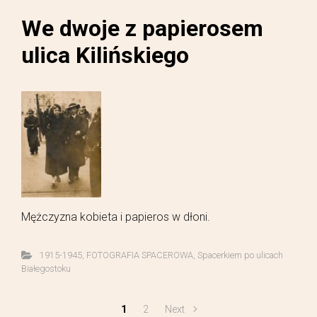
We dwoje z papierosem
ulica Kilińskiego
Mężczyzna kobieta i papieros w dłoni.
1915-1945
,
FOTOGRAFIA SPACEROWA
,
Spacerkiem po ulicach
Białegostoku
1
2
Next