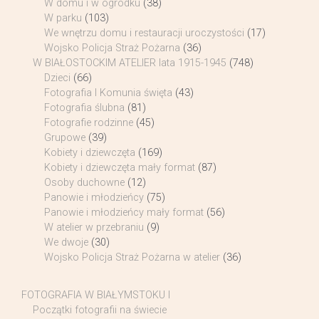
W domu i w ogródku
(38)
W parku
(103)
We wnętrzu domu i restauracji uroczystości
(17)
Wojsko Policja Straż Pożarna
(36)
W BIAŁOSTOCKIM ATELIER lata 1915-1945
(748)
Dzieci
(66)
Fotografia I Komunia święta
(43)
Fotografia ślubna
(81)
Fotografie rodzinne
(45)
Grupowe
(39)
Kobiety i dziewczęta
(169)
Kobiety i dziewczęta mały format
(87)
Osoby duchowne
(12)
Panowie i młodzieńcy
(75)
Panowie i młodzieńcy mały format
(56)
W atelier w przebraniu
(9)
We dwoje
(30)
Wojsko Policja Straż Pożarna w atelier
(36)
FOTOGRAFIA W BIAŁYMSTOKU I
Początki fotografii na świecie