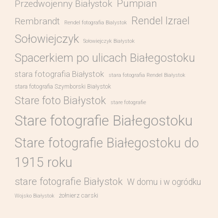
Pumpian
Przedwojenny Białystok
Rendel Izrael
Rembrandt
Rendel fotografia Bialystok
Sołowiejczyk
Sołowiejczyk Białystok
Spacerkiem po ulicach Białegostoku
stara fotografia Białystok
stara fotografia Rendel Białystok
stara fotografia Szymborski Białystok
Stare foto Białystok
stare fotografie
Stare fotografie Białegostoku
Stare fotografie Białegostoku do
1915 roku
stare fotografie Białystok
W domu i w ogródku
żołnierz carski
Wojsko Białystok