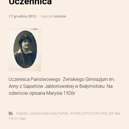
Uczennica
17 grudnia 2013
Napisał
mieton
Uczennica Państwowego Żeńskiego Gimnazjum im.
Anny z Sapiehów Jabłonowskiej w Białymstoku. Na
odwrocie opisana Marysia 1926r
Kobiety i dziewczęta mały format
,
W BIAŁOSTOCKIM ATELIER lata
1915-1945