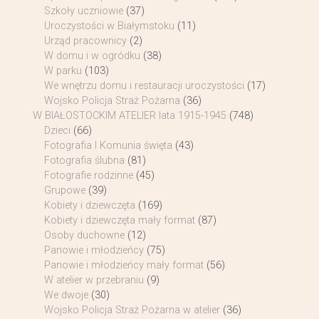
Szkoły uczniowie
(37)
Uroczystości w Białymstoku
(11)
Urząd pracownicy
(2)
W domu i w ogródku
(38)
W parku
(103)
We wnętrzu domu i restauracji uroczystości
(17)
Wojsko Policja Straż Pożarna
(36)
W BIAŁOSTOCKIM ATELIER lata 1915-1945
(748)
Dzieci
(66)
Fotografia I Komunia święta
(43)
Fotografia ślubna
(81)
Fotografie rodzinne
(45)
Grupowe
(39)
Kobiety i dziewczęta
(169)
Kobiety i dziewczęta mały format
(87)
Osoby duchowne
(12)
Panowie i młodzieńcy
(75)
Panowie i młodzieńcy mały format
(56)
W atelier w przebraniu
(9)
We dwoje
(30)
Wojsko Policja Straż Pożarna w atelier
(36)