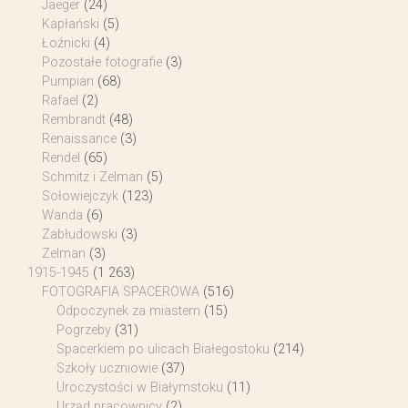
Jaeger
(24)
Kapłański
(5)
Łoźnicki
(4)
Pozostałe fotografie
(3)
Pumpian
(68)
Rafael
(2)
Rembrandt
(48)
Renaissance
(3)
Rendel
(65)
Schmitz i Zelman
(5)
Sołowiejczyk
(123)
Wanda
(6)
Zabłudowski
(3)
Zelman
(3)
1915-1945
(1 263)
FOTOGRAFIA SPACEROWA
(516)
Odpoczynek za miastem
(15)
Pogrzeby
(31)
Spacerkiem po ulicach Białegostoku
(214)
Szkoły uczniowie
(37)
Uroczystości w Białymstoku
(11)
Urząd pracownicy
(2)