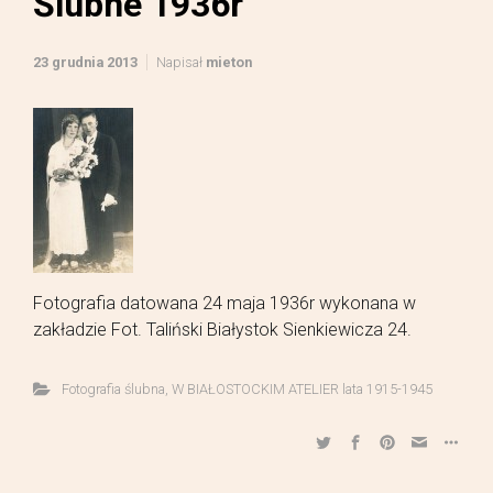
Ślubne 1936r
23 grudnia 2013
Napisał
mieton
Fotografia datowana 24 maja 1936r wykonana w
zakładzie Fot. Taliński Białystok Sienkiewicza 24.
Fotografia ślubna
,
W BIAŁOSTOCKIM ATELIER lata 1915-1945