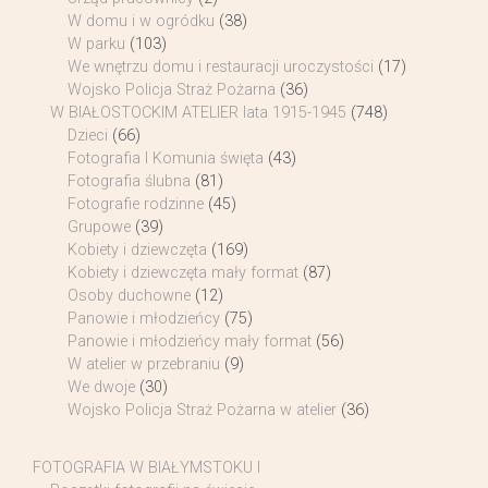
W domu i w ogródku
(38)
W parku
(103)
We wnętrzu domu i restauracji uroczystości
(17)
Wojsko Policja Straż Pożarna
(36)
W BIAŁOSTOCKIM ATELIER lata 1915-1945
(748)
Dzieci
(66)
Fotografia I Komunia święta
(43)
Fotografia ślubna
(81)
Fotografie rodzinne
(45)
Grupowe
(39)
Kobiety i dziewczęta
(169)
Kobiety i dziewczęta mały format
(87)
Osoby duchowne
(12)
Panowie i młodzieńcy
(75)
Panowie i młodzieńcy mały format
(56)
W atelier w przebraniu
(9)
We dwoje
(30)
Wojsko Policja Straż Pożarna w atelier
(36)
FOTOGRAFIA W BIAŁYMSTOKU I