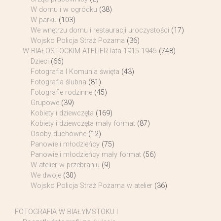
W domu i w ogródku
(38)
W parku
(103)
We wnętrzu domu i restauracji uroczystości
(17)
Wojsko Policja Straż Pożarna
(36)
W BIAŁOSTOCKIM ATELIER lata 1915-1945
(748)
Dzieci
(66)
Fotografia I Komunia święta
(43)
Fotografia ślubna
(81)
Fotografie rodzinne
(45)
Grupowe
(39)
Kobiety i dziewczęta
(169)
Kobiety i dziewczęta mały format
(87)
Osoby duchowne
(12)
Panowie i młodzieńcy
(75)
Panowie i młodzieńcy mały format
(56)
W atelier w przebraniu
(9)
We dwoje
(30)
Wojsko Policja Straż Pożarna w atelier
(36)
FOTOGRAFIA W BIAŁYMSTOKU I