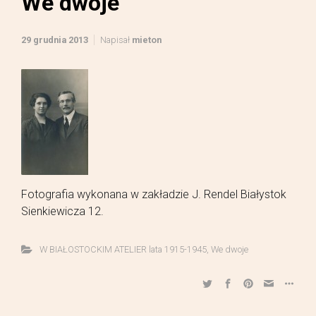
We dwoje
29 grudnia 2013
Napisał
mieton
Fotografia wykonana w zakładzie J. Rendel Białystok
Sienkiewicza 12.
W BIAŁOSTOCKIM ATELIER lata 1915-1945
,
We dwoje