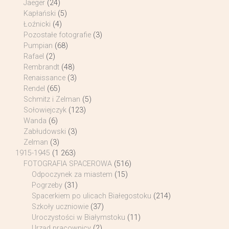
Jaeger
(24)
Kapłański
(5)
Łoźnicki
(4)
Pozostałe fotografie
(3)
Pumpian
(68)
Rafael
(2)
Rembrandt
(48)
Renaissance
(3)
Rendel
(65)
Schmitz i Zelman
(5)
Sołowiejczyk
(123)
Wanda
(6)
Zabłudowski
(3)
Zelman
(3)
1915-1945
(1 263)
FOTOGRAFIA SPACEROWA
(516)
Odpoczynek za miastem
(15)
Pogrzeby
(31)
Spacerkiem po ulicach Białegostoku
(214)
Szkoły uczniowie
(37)
Uroczystości w Białymstoku
(11)
Urząd pracownicy
(2)