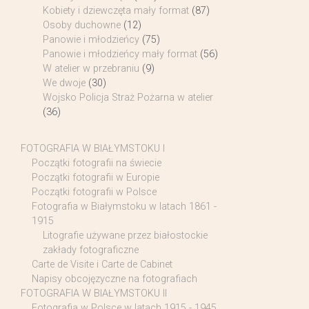
Kobiety i dziewczęta mały format
(87)
Osoby duchowne
(12)
Panowie i młodzieńcy
(75)
Panowie i młodzieńcy mały format
(56)
W atelier w przebraniu
(9)
We dwoje
(30)
Wojsko Policja Straż Pożarna w atelier
(36)
FOTOGRAFIA W BIAŁYMSTOKU I
Początki fotografii na świecie
Początki fotografii w Europie
Początki fotografii w Polsce
Fotografia w Białymstoku w latach 1861 -
1915
Litografie używane przez białostockie
zakłady fotograficzne
Carte de Visite i Carte de Cabinet
Napisy obcojęzyczne na fotografiach
FOTOGRAFIA W BIAŁYMSTOKU II
Fotografia w Polsce w latach 1915 - 1945