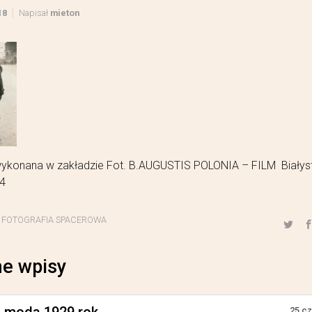
18
Napisał
mieton
wykonana w zakładzie Fot. B.AUGUSTIS POLONIA – FILM Białys
14
,
FOTOGRAFIA SPACEROWA
e wpisy
25 c