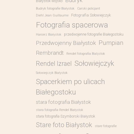
Budryk
Białystok wojsko
Budryk fotografie Białystok
Carski policjant
Fotografia Sołowiejczyk
Diehl Jean Guillaume
Fotografia spacerowa
przedwojenne fotografie Białegostoku
Harcerz Białystok
Pumpian
Przedwojenny Białystok
Rembrandt
Rendel fotografia Bialystok
Sołowiejczyk
Rendel Izrael
Sołowiejczyk Białystok
Spacerkiem po ulicach
Białegostoku
stara fotografia Białystok
stara fotografia Rendel Białystok
stara fotografia Szymborski Białystok
Stare foto Białystok
stare fotografie