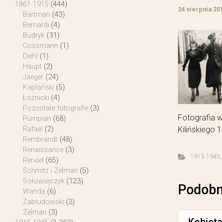
1861-1915
(444)
24 sierpnia 20
Bartman
(43)
Bernardi
(4)
Budryk
(31)
Cossmann
(1)
Diehl
(1)
Haupt
(2)
Jaeger
(24)
Kapłański
(5)
Łoźnicki
(4)
Pozostałe fotografie
(3)
Fotografia 
Pumpian
(68)
Kilińskiego 
Rafael
(2)
Rembrandt
(48)
Renaissance
(3)
1915-1945
Rendel
(65)
Schmitz i Zelman
(5)
Sołowiejczyk
(123)
Podobn
Wanda
(6)
Zabłudowski
(3)
Zelman
(3)