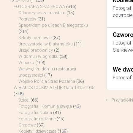
Kobiet
1915-1945
(1 263)
FOTOGRAFIA SPACEROWA
(516)
Fotografi
Odpoczynek za miastem
(15)
odwrocie 
Pogrzeby
(31)
Spacerkiem po ulicach Białegostoku
(214)
Czworo
Szkoły uczniowie
(37)
Fotografi
Uroczystości w Białymstoku
(11)
Sienkiewi
Urząd pracownicy
(2)
W domu i w ogródku
(38)
W parku
(103)
We dwo
We wnętrzu domu i restauracji
uroczystości
(17)
Fotografi
Wojsko Policja Straż Pożarna
(36)
W BIAŁOSTOCKIM ATELIER lata 1915-1945
(748)
Przyjaciółki
Dzieci
(66)
Fotografia I Komunia święta
(43)
Fotografia ślubna
(81)
Fotografie rodzinne
(45)
Grupowe
(39)
Kobiety i dziewczęta
(169)