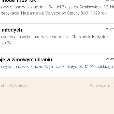
a moda 1929 rok
a wykonana w zakładzie J. Rendel Białystok Sienkiewicza 12. N
dedykacja: Na pamiątkę Maryśce od Stachy 8/XII.1929 rok
 młodych
25 c
a datowana wykonana w zakładzie Fot. Ch. Taliński Białystok
cza 24
je w zimowym ubraniu
25 c
a wykonana w zakładzie Szymborski Białystok M. Piłsudskiego
 ulica Kilińskiego
We dwoje ulica