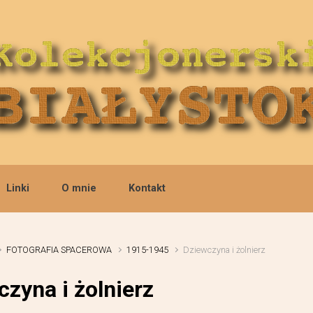
Linki
O mnie
Kontakt
FOTOGRAFIA SPACEROWA
1915-1945
Dziewczyna i żolnierz
zyna i żolnierz