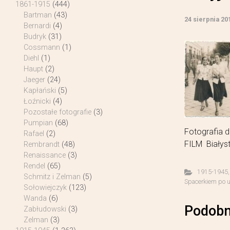
1861-1915
(444)
Bartman
(43)
24 sierpnia 20
Bernardi
(4)
Budryk
(31)
Cossmann
(1)
Diehl
(1)
Haupt
(2)
Jaeger
(24)
Kapłański
(5)
Łoźnicki
(4)
Pozostałe fotografie
(3)
Pumpian
(68)
Fotografia 
Rafael
(2)
FILM Białyst
Rembrandt
(48)
Renaissance
(3)
Rendel
(65)
1915-1945
Schmitz i Zelman
(5)
Spacerkiem po u
Sołowiejczyk
(123)
Wanda
(6)
Podobn
Zabłudowski
(3)
Zelman
(3)