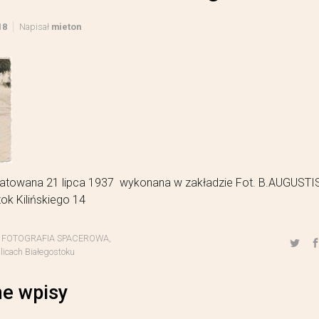
18
Napisał
mieton
datowana 21 lipca 1937 wykonana w zakładzie Fot. B.AUGUST
ok Kilińskiego 14
,
FOTOGRAFIA SPACEROWA
,
licach Białegostoku
e wpisy