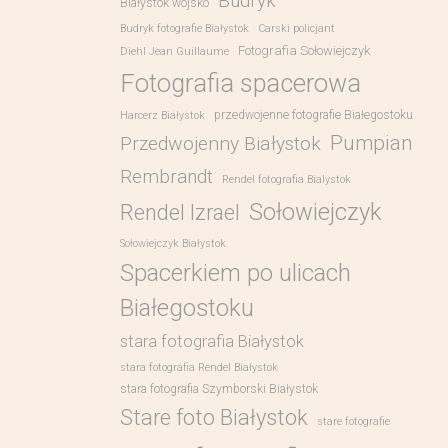
Budryk
Białystok wojsko
Budryk fotografie Białystok
Carski policjant
Fotografia Sołowiejczyk
Diehl Jean Guillaume
Fotografia spacerowa
przedwojenne fotografie Białegostoku
Harcerz Białystok
Pumpian
Przedwojenny Białystok
Rembrandt
Rendel fotografia Bialystok
Sołowiejczyk
Rendel Izrael
Sołowiejczyk Białystok
Spacerkiem po ulicach
Białegostoku
stara fotografia Białystok
stara fotografia Rendel Białystok
stara fotografia Szymborski Białystok
Stare foto Białystok
stare fotografie