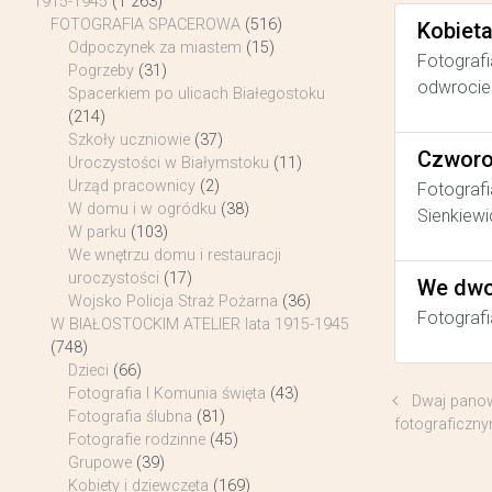
1915-1945
(1 263)
FOTOGRAFIA SPACEROWA
(516)
Kobiet
Odpoczynek za miastem
(15)
Fotografi
Pogrzeby
(31)
odwrocie 
Spacerkiem po ulicach Białegostoku
(214)
Szkoły uczniowie
(37)
Czworo
Uroczystości w Białymstoku
(11)
Urząd pracownicy
(2)
Fotografi
W domu i w ogródku
(38)
Sienkiewi
W parku
(103)
We wnętrzu domu i restauracji
uroczystości
(17)
We dwo
Wojsko Policja Straż Pożarna
(36)
Fotografi
W BIAŁOSTOCKIM ATELIER lata 1915-1945
(748)
Dzieci
(66)
Fotografia I Komunia święta
(43)
Dwaj panow
Fotografia ślubna
(81)
fotograficzn
Fotografie rodzinne
(45)
Grupowe
(39)
Kobiety i dziewczęta
(169)