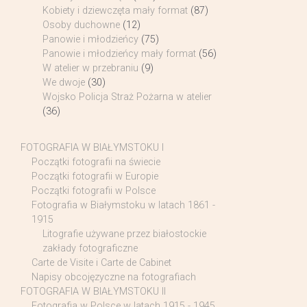
Kobiety i dziewczęta mały format
(87)
Osoby duchowne
(12)
Panowie i młodzieńcy
(75)
Panowie i młodzieńcy mały format
(56)
W atelier w przebraniu
(9)
We dwoje
(30)
Wojsko Policja Straż Pożarna w atelier
(36)
FOTOGRAFIA W BIAŁYMSTOKU I
Początki fotografii na świecie
Początki fotografii w Europie
Początki fotografii w Polsce
Fotografia w Białymstoku w latach 1861 -
1915
Litografie używane przez białostockie
zakłady fotograficzne
Carte de Visite i Carte de Cabinet
Napisy obcojęzyczne na fotografiach
FOTOGRAFIA W BIAŁYMSTOKU II
Fotografia w Polsce w latach 1915 - 1945