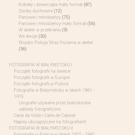
Kobiety i dziewczęta mały format
(87)
Osoby duchowne
(12)
Panowie i młodzieńcy
(75)
Panowie i młodzieńcy mały format
(56)
W atelier w przebraniu
(9)
We dwoje
(30)
Wojsko Policja Straż Pożarna w atelier
(36)
FOTOGRAFIA W BIAŁYMSTOKU I
Początki fotografii na świecie
Początki fotografii w Europie
Początki fotografii w Polsce
Fotografia w Białymstoku w latach 1861 -
1915
Litografie używane przez białostockie
zakłady fotograficzne
Carte de Visite i Carte de Cabinet
Napisy obcojęzyczne na fotografiach
FOTOGRAFIA W BIAŁYMSTOKU II
Fotografia w Polsce w latach 1915 - 1945