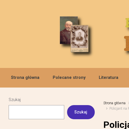
Skip to main content
Strona główna
Polecane strony
Literatura
Szukaj
Strona główna
Policjant na
Szukaj
Polic