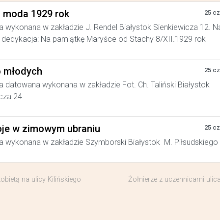
a moda 1929 rok
25 c
a wykonana w zakładzie J. Rendel Białystok Sienkiewicza 12. N
dedykacja: Na pamiątkę Maryśce od Stachy 8/XII.1929 rok
 młodych
25 c
a datowana wykonana w zakładzie Fot. Ch. Taliński Białystok
cza 24
je w zimowym ubraniu
25 c
a wykonana w zakładzie Szymborski Białystok M. Piłsudskiego
kobietą na ulicy Kilińskiego
Żołnierze z uczennicami ulica