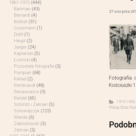
1861-1915
(444)
Bartman
(43)
27 sierpnia 20
Bernardi
(4)
Budryk
(31)
Cossmann
(1)
Diehl
(1)
Haupt
(2)
Jaeger
(24)
Kapłański
(5)
Łoźnicki
(4)
Pozostałe fotografie
(3)
Pumpian
(68)
Fotografia 
Rafael
(2)
Kościuszki 1
Rembrandt
(48)
Renaissance
(3)
Rendel
(65)
1915-1945
Schmitz i Zelman
(5)
Policja Straż Poż
Sołowiejczyk
(123)
Wanda
(6)
Podobn
Zabłudowski
(3)
Zelman
(3)