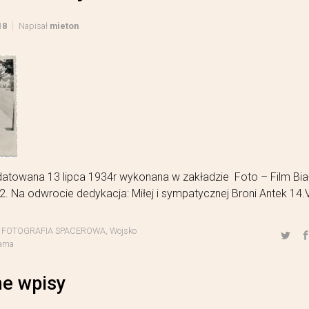
18
Napisał
mieton
datowana 13 lipca 1934r wykonana w zakładzie Foto – Film Bia
2. Na odwrocie dedykacja: Miłej i sympatycznej Broni Antek 14.V
,
FOTOGRAFIA SPACEROWA
,
Wojsko
arna
e wpisy