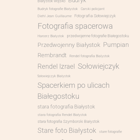
Budryk
Białystok wojsko
Budryk fotografie Białystok
Carski policjant
Fotografia Sołowiejczyk
Diehl Jean Guillaume
Fotografia spacerowa
przedwojenne fotografie Białegostoku
Harcerz Białystok
Pumpian
Przedwojenny Białystok
Rembrandt
Rendel fotografia Bialystok
Sołowiejczyk
Rendel Izrael
Sołowiejczyk Białystok
Spacerkiem po ulicach
Białegostoku
stara fotografia Białystok
stara fotografia Rendel Białystok
stara fotografia Szymborski Białystok
Stare foto Białystok
stare fotografie