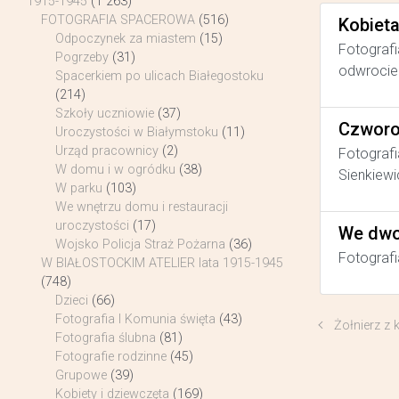
1915-1945
(1 263)
FOTOGRAFIA SPACEROWA
(516)
Kobiet
Odpoczynek za miastem
(15)
Fotografi
Pogrzeby
(31)
odwrocie 
Spacerkiem po ulicach Białegostoku
(214)
Szkoły uczniowie
(37)
Czworo
Uroczystości w Białymstoku
(11)
Urząd pracownicy
(2)
Fotografi
W domu i w ogródku
(38)
Sienkiewi
W parku
(103)
We wnętrzu domu i restauracji
uroczystości
(17)
We dwo
Wojsko Policja Straż Pożarna
(36)
Fotografi
W BIAŁOSTOCKIM ATELIER lata 1915-1945
(748)
Dzieci
(66)
Fotografia I Komunia święta
(43)
Żołnierz z 
Fotografia ślubna
(81)
Fotografie rodzinne
(45)
Grupowe
(39)
Kobiety i dziewczęta
(169)