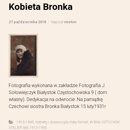
Kobieta Bronka
27 października 2018
Napisał
mieton
Fotografia wykonana w zakładzie Fotografia J.
Sołowiejczyk Białystok Częstochowska 9 ( dom
własny). Dedykacja na odwrocie: Na pamiątkę
Czechowi siostra Bronka Białystok 15 luty1931r
1915-1945
,
Kobiety i dziewczęta mały format
,
W BIAŁOSTOCKIM
ATELIER lata 1915-1945