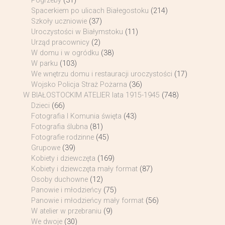
Pogrzeby
(31)
Spacerkiem po ulicach Białegostoku
(214)
Szkoły uczniowie
(37)
Uroczystości w Białymstoku
(11)
Urząd pracownicy
(2)
W domu i w ogródku
(38)
W parku
(103)
We wnętrzu domu i restauracji uroczystości
(17)
Wojsko Policja Straż Pożarna
(36)
W BIAŁOSTOCKIM ATELIER lata 1915-1945
(748)
Dzieci
(66)
Fotografia I Komunia święta
(43)
Fotografia ślubna
(81)
Fotografie rodzinne
(45)
Grupowe
(39)
Kobiety i dziewczęta
(169)
Kobiety i dziewczęta mały format
(87)
Osoby duchowne
(12)
Panowie i młodzieńcy
(75)
Panowie i młodzieńcy mały format
(56)
W atelier w przebraniu
(9)
We dwoje
(30)