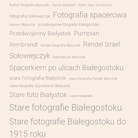
Budryk fotografie Białystok
Carski policjant
Diehl Jean Guillaume
Fotografia spacerowa
Fotografia Sołowiejczyk
przedwojenne fotografie Białegostoku
Harcerz Białystok
Pumpian
Przedwojenny Białystok
Rendel Izrael
Rembrandt
Rendel fotografia Bialystok
Sołowiejczyk
Sołowiejczyk Białystok
Spacerkiem po ulicach Białegostoku
stara fotografia Białystok
stara fotografia Rendel Białystok
stara fotografia Szymborski Białystok
Stare foto Białystok
stare fotografie
Stare fotografie Białegostoku
Stare fotografie Białegostoku do
1915 roku