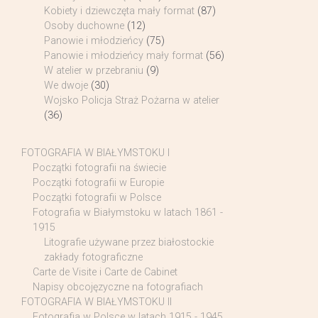
Kobiety i dziewczęta mały format
(87)
Osoby duchowne
(12)
Panowie i młodzieńcy
(75)
Panowie i młodzieńcy mały format
(56)
W atelier w przebraniu
(9)
We dwoje
(30)
Wojsko Policja Straż Pożarna w atelier
(36)
FOTOGRAFIA W BIAŁYMSTOKU I
Początki fotografii na świecie
Początki fotografii w Europie
Początki fotografii w Polsce
Fotografia w Białymstoku w latach 1861 -
1915
Litografie używane przez białostockie
zakłady fotograficzne
Carte de Visite i Carte de Cabinet
Napisy obcojęzyczne na fotografiach
FOTOGRAFIA W BIAŁYMSTOKU II
Fotografia w Polsce w latach 1915 - 1945