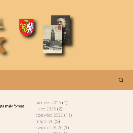
sierpień 2026
(1)
ęta mały format
lipiec 2026
(2)
czerwiec 2026
(11)
maj 2026
(3)
kwiecień 2026
(1)