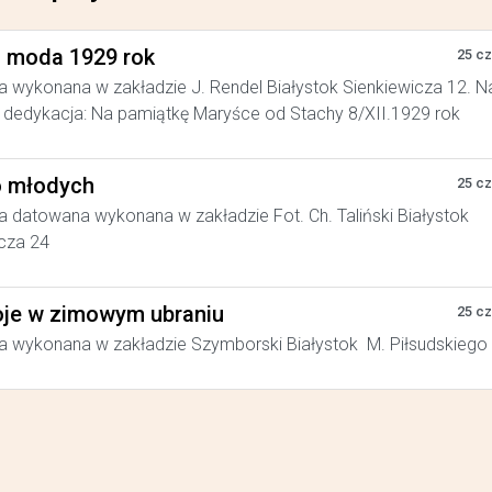
a moda 1929 rok
25 c
a wykonana w zakładzie J. Rendel Białystok Sienkiewicza 12. N
dedykacja: Na pamiątkę Maryśce od Stachy 8/XII.1929 rok
 młodych
25 c
a datowana wykonana w zakładzie Fot. Ch. Taliński Białystok
cza 24
je w zimowym ubraniu
25 c
a wykonana w zakładzie Szymborski Białystok M. Piłsudskiego