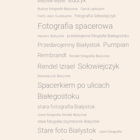
Budryk
Białystok wojsko
Budryk fotografie Białystok
Carski policjant
Fotografia Sołowiejczyk
Diehl Jean Guillaume
Fotografia spacerowa
przedwojenne fotografie Białegostoku
Harcerz Białystok
Pumpian
Przedwojenny Białystok
Rembrandt
Rendel fotografia Bialystok
Sołowiejczyk
Rendel Izrael
Sołowiejczyk Białystok
Spacerkiem po ulicach
Białegostoku
stara fotografia Białystok
stara fotografia Rendel Białystok
stara fotografia Szymborski Białystok
Stare foto Białystok
stare fotografie