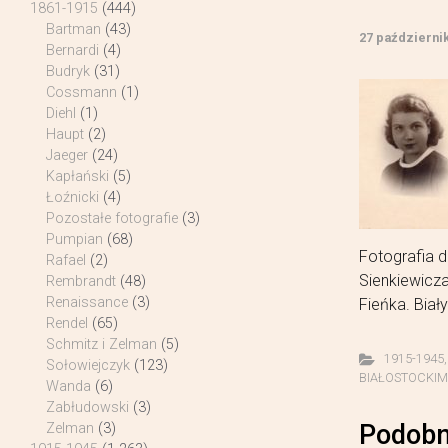
1861-1915
(444)
Bartman
(43)
27 październi
Bernardi
(4)
Budryk
(31)
Cossmann
(1)
Diehl
(1)
Haupt
(2)
Jaeger
(24)
Kapłański
(5)
Łoźnicki
(4)
Pozostałe fotografie
(3)
Pumpian
(68)
Fotografia d
Rafael
(2)
Sienkiewicza
Rembrandt
(48)
Renaissance
(3)
Fieńka. Biał
Rendel
(65)
Schmitz i Zelman
(5)
1915-1945
Sołowiejczyk
(123)
BIAŁOSTOCKIM A
Wanda
(6)
Zabłudowski
(3)
Podobn
Zelman
(3)