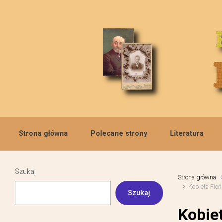
Skip to main content
Strona główna
Polecane strony
Literatura
Szukaj
Strona główna
Kobieta Fień
Szukaj
Kobie