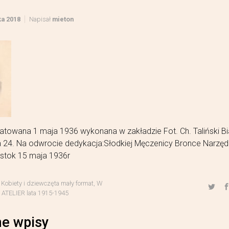
ka 2018
Napisał
mieton
atowana 1 maja 1936 wykonana w zakładzie Fot. Ch. Taliński Bi
 24. Na odwrocie dedykacja:Słodkiej Męczenicy Bronce Narzędz
ystok 15 maja 1936r
,
Kobiety i dziewczęta mały format
,
W
TELIER lata 1915-1945
e wpisy