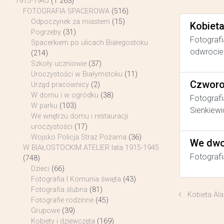
1915-1945
(1 263)
FOTOGRAFIA SPACEROWA
(516)
Odpoczynek za miastem
(15)
Kobiet
Pogrzeby
(31)
Fotografi
Spacerkiem po ulicach Białegostoku
odwrocie 
(214)
Szkoły uczniowie
(37)
Uroczystości w Białymstoku
(11)
Czworo
Urząd pracownicy
(2)
W domu i w ogródku
(38)
Fotografi
W parku
(103)
Sienkiewi
We wnętrzu domu i restauracji
uroczystości
(17)
Wojsko Policja Straż Pożarna
(36)
We dwo
W BIAŁOSTOCKIM ATELIER lata 1915-1945
Fotografi
(748)
Dzieci
(66)
Fotografia I Komunia święta
(43)
Fotografia ślubna
(81)
Kobieta Ala
Fotografie rodzinne
(45)
Grupowe
(39)
Kobiety i dziewczęta
(169)