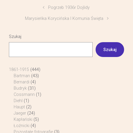
Pogrzeb 1936r Dojlidy
Marysieńka Korycińska I Komunia Święta
Szukaj
Szukaj
1861-1915
(444)
Bartman
(43)
Bernardi
(4)
Budryk
(31)
Cossmann
(1)
Diehl
(1)
Haupt
(2)
Jaeger
(24)
Kapłański
(5)
Łoźnicki
(4)
Pozostałe fotografie
(3)