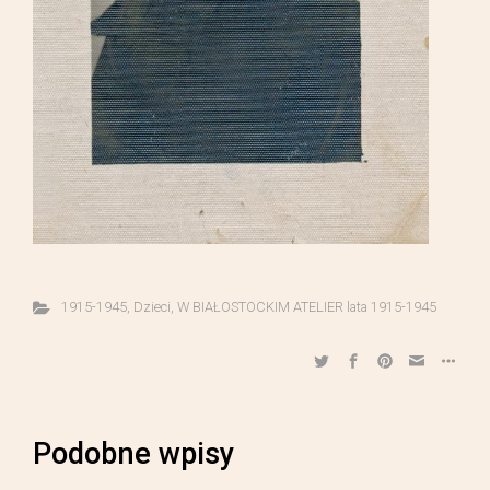
1915-1945
,
Dzieci
,
W BIAŁOSTOCKIM ATELIER lata 1915-1945
Podobne wpisy